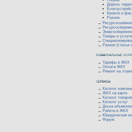
у
д
ю
щ
Дороги, парко
с
н
е
о
Благоустройс
е
н
о
м
Кровля и фас
и
б
у
Разное
ю
щ
с
е
→
Ресурсоснабже
о
н
о
→
Ресурсосбереж
и
б
→
Энергосбережен
ю
щ
→
Товары и услуги
е
→
Специализиров
н
и
→
Разное (статьи 
ю
→
Тарифы в ЖКХ
→
Оплата ЖКУ
→
Ремонт на этаж
→
Каталог компан
→
ЖКХ на карте
→
Каталог товаров
→
Каталог услуг
→
Доска объявлен
→
Работа в ЖКХ
→
Юридическая ко
→
Форум