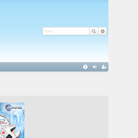
С
A
хо
ег
Q
д
ис
тр
ац
ия