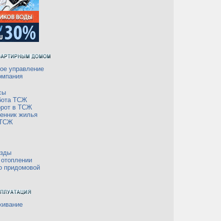
ое управление
омпания
сы
бота ТСЖ
орот в ТСЖ
енник жилья
 ТСЖ
езды
 отоплении
о придомовой
живание