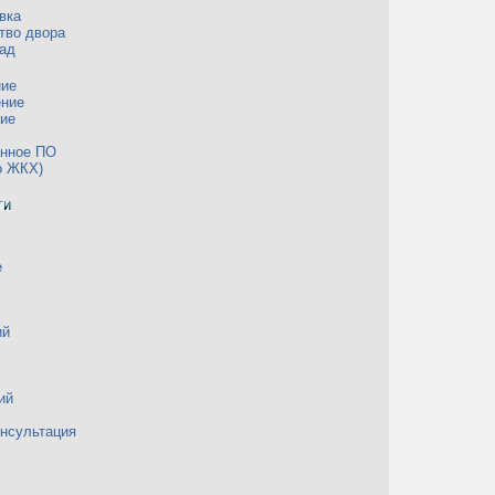
вка
тво двора
ад
ние
ение
ие
анное ПО
о ЖКХ)
е
ий
ий
нсультация