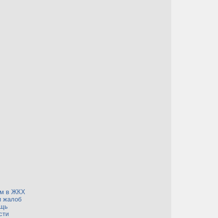
ем в ЖКХ
и жалоб
ощь
сти