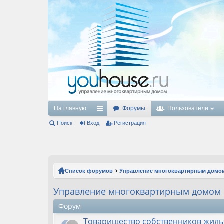
На главную
Форумы
Пользователи
Поиск
Вход
с
Регистрация
ы
лк
и
Список форумов
Управление многоквартирным домо
Управление многоквартирным домом
Форум
Товарищество собственников жиль