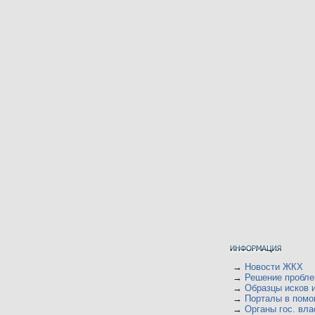
→
Новости ЖКХ
→
Решение пробл
→
Образцы исков 
→
Порталы в пом
→
Органы гос. вла