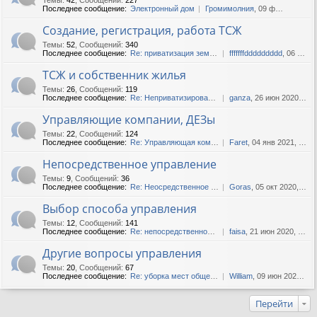
Последнее сообщение:
Электронный дом
Громимолния
, 09 фев 2018, 11:43
Создание, регистрация, работа ТСЖ
Темы
:
52
,
Сообщений
:
340
Последнее сообщение:
Re: приватизация земли ТСЖ
fffffffddddddddd
, 06 июл 2019, 16:07
ТСЖ и собственник жилья
Темы
:
26
,
Сообщений
:
119
Последнее сообщение:
Re: Неприватизированные ква...
ganza
, 26 июн 2020, 13:29
Управляющие компании, ДЕЗы
Темы
:
22
,
Сообщений
:
124
Последнее сообщение:
Re: Управляющая компания не...
Faret
, 04 янв 2021, 14:10
Непосредственное управление
Темы
:
9
,
Сообщений
:
36
Последнее сообщение:
Re: Неосредственное управле...
Goras
, 05 окт 2020, 20:43
Выбор способа управления
Темы
:
12
,
Сообщений
:
141
Последнее сообщение:
Re: непосредственное управл...
faisa
, 21 июн 2020, 04:38
Другие вопросы управления
Темы
:
20
,
Сообщений
:
67
Последнее сообщение:
Re: уборка мест общего поль...
William
, 09 июн 2020, 14:04
Перейти