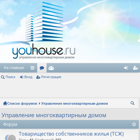
На главную
Поиск
Вход
с
ор
Регистрация
ол
хо
ег
ы
ум
ьз
д
ис
лк
ы
ов
тр
Список форумов
Управление многоквартирным домом
и
ат
ац
ои
Управление многоквартирным домом
ел
ия
ск
Форум
и
Товарищество собственников жилья (ТСЖ)
Темы
:
42
,
Сообщений
:
227