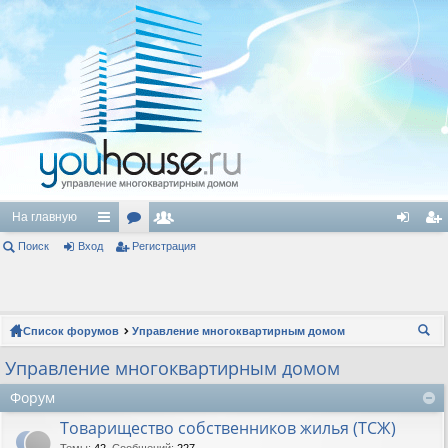
На главную
Поиск
Вход
с
ор
Регистрация
ол
хо
ег
ы
ум
ьз
д
ис
лк
ы
ов
тр
Список форумов
Управление многоквартирным домом
и
ат
ац
ои
Управление многоквартирным домом
ел
ия
ск
Форум
и
Товарищество собственников жилья (ТСЖ)
Темы
:
42
,
Сообщений
:
227