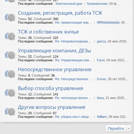
Последнее сообщение:
Электронный дом
Громимолния
, 09 фев 2018, 11:43
Создание, регистрация, работа ТСЖ
Темы
:
52
,
Сообщений
:
340
Последнее сообщение:
Re: приватизация земли ТСЖ
fffffffddddddddd
, 06 июл 2019, 16:07
ТСЖ и собственник жилья
Темы
:
26
,
Сообщений
:
119
Последнее сообщение:
Re: Неприватизированные ква...
ganza
, 26 июн 2020, 13:29
Управляющие компании, ДЕЗы
Темы
:
22
,
Сообщений
:
124
Последнее сообщение:
Re: Управляющая компания не...
Faret
, 04 янв 2021, 14:10
Непосредственное управление
Темы
:
9
,
Сообщений
:
36
Последнее сообщение:
Re: Неосредственное управле...
Goras
, 05 окт 2020, 20:43
Выбор способа управления
Темы
:
12
,
Сообщений
:
141
Последнее сообщение:
Re: непосредственное управл...
faisa
, 21 июн 2020, 04:38
Другие вопросы управления
Темы
:
20
,
Сообщений
:
67
Последнее сообщение:
Re: уборка мест общего поль...
William
, 09 июн 2020, 14:04
Перейти