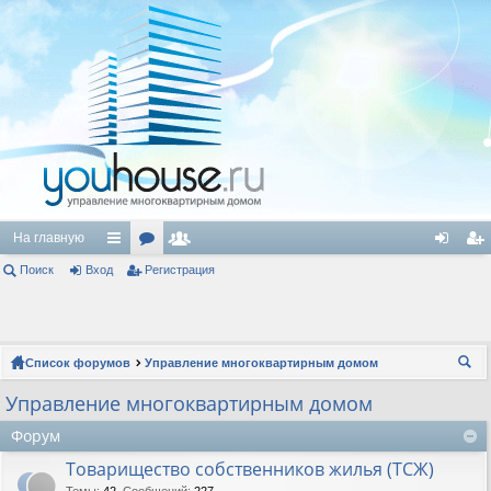
На главную
Поиск
Вход
с
ор
Регистрация
ол
хо
ег
ы
ум
ьз
д
ис
лк
ы
ов
тр
Список форумов
Управление многоквартирным домом
и
ат
ац
ои
Управление многоквартирным домом
ел
ия
ск
Форум
и
Товарищество собственников жилья (ТСЖ)
Темы
:
42
,
Сообщений
:
227