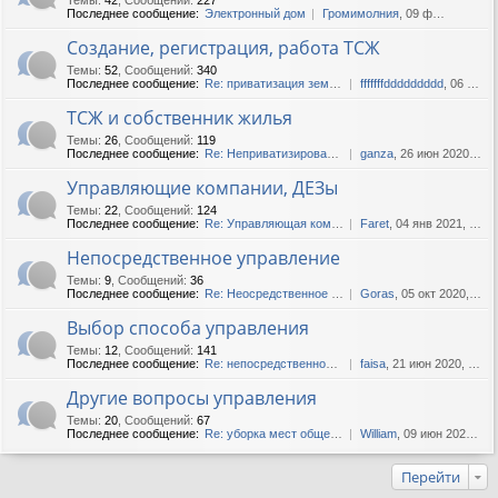
Последнее сообщение:
Электронный дом
Громимолния
, 09 фев 2018, 11:43
Создание, регистрация, работа ТСЖ
Темы
:
52
,
Сообщений
:
340
Последнее сообщение:
Re: приватизация земли ТСЖ
fffffffddddddddd
, 06 июл 2019, 16:07
ТСЖ и собственник жилья
Темы
:
26
,
Сообщений
:
119
Последнее сообщение:
Re: Неприватизированные ква...
ganza
, 26 июн 2020, 13:29
Управляющие компании, ДЕЗы
Темы
:
22
,
Сообщений
:
124
Последнее сообщение:
Re: Управляющая компания не...
Faret
, 04 янв 2021, 14:10
Непосредственное управление
Темы
:
9
,
Сообщений
:
36
Последнее сообщение:
Re: Неосредственное управле...
Goras
, 05 окт 2020, 20:43
Выбор способа управления
Темы
:
12
,
Сообщений
:
141
Последнее сообщение:
Re: непосредственное управл...
faisa
, 21 июн 2020, 04:38
Другие вопросы управления
Темы
:
20
,
Сообщений
:
67
Последнее сообщение:
Re: уборка мест общего поль...
William
, 09 июн 2020, 14:04
Перейти