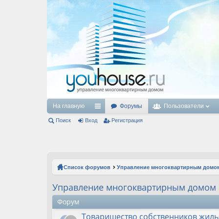
На главную
Форумы
Пользователи
Поиск
Вход
с
Регистрация
ы
лк
и
Список форумов
Управление многоквартирным домо
Управление многоквартирным домом
Форум
Товарищество собственников жиль