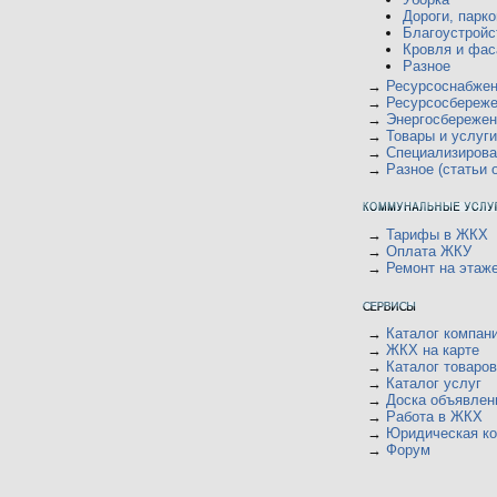
у
д
ю
щ
Дороги, парко
с
н
е
о
Благоустройс
е
н
о
м
Кровля и фас
и
б
у
Разное
ю
щ
с
е
→
Ресурсоснабже
о
н
о
→
Ресурсосбереж
и
б
→
Энергосбережен
ю
щ
→
Товары и услуги
е
→
Специализиров
н
и
→
Разное (статьи 
ю
→
Тарифы в ЖКХ
→
Оплата ЖКУ
→
Ремонт на этаж
→
Каталог компан
→
ЖКХ на карте
→
Каталог товаров
→
Каталог услуг
→
Доска объявлен
→
Работа в ЖКХ
→
Юридическая ко
→
Форум