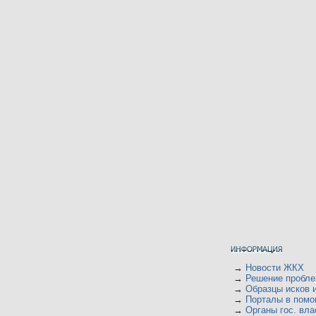
→
Новости ЖКХ
→
Решение пробл
→
Образцы исков 
→
Порталы в пом
→
Органы гос. вла