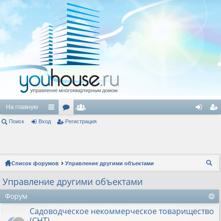
На главную
Поиск
Вход
с
ор
Регистрация
ол
хо
ег
ы
ум
ьз
д
ис
лк
ы
ов
тр
Список форумов
Управление другими объектами
и
ат
ац
ои
Управление другими объектами
ел
ия
ск
Форум
и
Садоводческое некоммерческое товарищество
(СНТ)