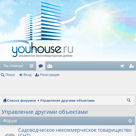
На главную
Поиск
Вход
с
ор
Регистрация
ол
хо
ег
ы
ум
ьз
д
ис
лк
ы
ов
тр
Список форумов
Управление другими объектами
и
ат
ац
ои
Управление другими объектами
ел
ия
ск
Форум
и
Садоводческое некоммерческое товарищество
(СНТ)