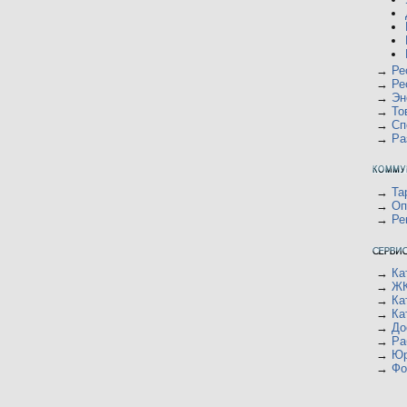
→
Ре
→
Ре
→
Эн
→
То
→
Сп
→
Ра
→
Та
→
Оп
→
Ре
→
Ка
→
ЖК
→
Ка
→
Ка
→
До
→
Ра
→
Юр
→
Фо