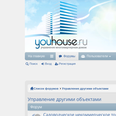
На главную
Форумы
Пользователи
Поиск
Вход
с
Регистрация
ы
лк
и
Список форумов
Управление другими объектами
Управление другими объектами
Форум
Садоводческое некоммерческое то