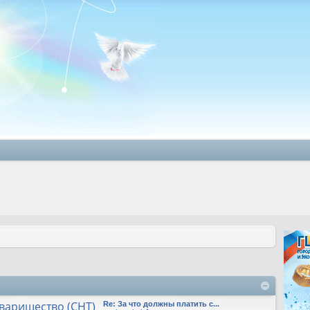
варищество (СНТ)
Re: За что должны платить с...