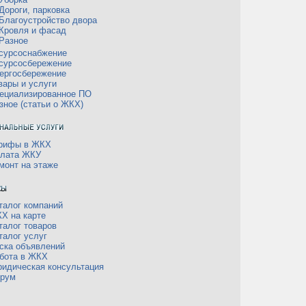
Дороги, парковка
Благоустройство двора
Кровля и фасад
Разное
сурсоснабжение
сурсосбережение
ергосбережение
вары и услуги
ециализированное ПО
зное (статьи о ЖКХ)
рифы в ЖКХ
лата ЖКУ
монт на этаже
талог компаний
Х на карте
талог товаров
талог услуг
ска объявлений
бота в ЖКХ
идическая консультация
рум