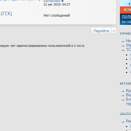
sachasobol
21 авг 2019, 04:27
е
р
е
(ГСК)
йт
Нет сообщений
и
к
п
о
Перейти
с
л
е
→
Не
д
→
Уп
орум: нет зарегистрированных пользователей и 1 гость
н
→
Т
е
м
у
с
о
о
б
щ
е
н
и
ю
→
Кр
→
Ви
→
Бл
те
→
Ре