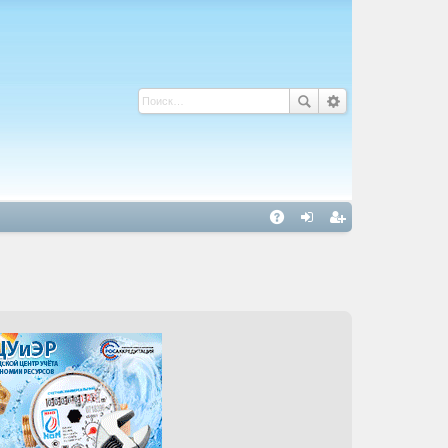
С
A
хо
ег
Q
д
ис
тр
ац
ия