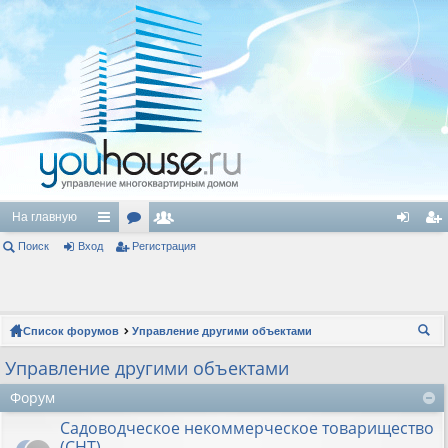
На главную
Поиск
Вход
с
ор
Регистрация
ол
хо
ег
ы
ум
ьз
д
ис
лк
ы
ов
тр
Список форумов
Управление другими объектами
и
ат
ац
ои
Управление другими объектами
ел
ия
ск
Форум
и
Садоводческое некоммерческое товарищество
(СНТ)