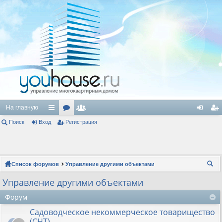
На главную
Поиск
Вход
с
ор
Регистрация
ол
хо
ег
ы
ум
ьз
д
ис
лк
ы
ов
тр
Список форумов
Управление другими объектами
и
ат
ац
ои
Управление другими объектами
ел
ия
ск
Форум
и
Садоводческое некоммерческое товарищество
(СНТ)