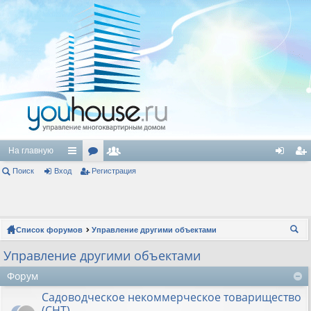
На главную
Поиск
Вход
с
ор
Регистрация
ол
хо
ег
ы
ум
ьз
д
ис
лк
ы
ов
тр
Список форумов
Управление другими объектами
и
ат
ац
ои
Управление другими объектами
ел
ия
ск
Форум
и
Садоводческое некоммерческое товарищество
(СНТ)