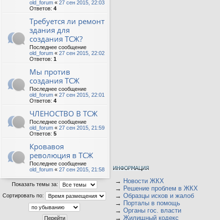
old_forum
«
27 сен 2015, 22:03
Ответов:
4
Требуется ли ремонт
здания для
создания ТСЖ?
Последнее сообщение
old_forum
«
27 сен 2015, 22:02
Ответов:
1
Мы против
создания ТСЖ
Последнее сообщение
old_forum
«
27 сен 2015, 22:01
Ответов:
4
ЧЛЕНОСТВО В ТСЖ
Последнее сообщение
old_forum
«
27 сен 2015, 21:59
Ответов:
5
Кровавоя
революция в ТСЖ
Последнее сообщение
old_forum
«
27 сен 2015, 21:58
→
Новости ЖКХ
Показать темы за:
→
Решение проблем в ЖКХ
→
Образцы исков и жалоб
Сортировать по:
→
Порталы в помощь
→
Органы гос. власти
→
Жилищный кодекс