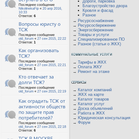
Дороги, парковка
Последнее сообщение
Благоустройство двора
NikolinekaFip
«
20 апр 2016,
Кровля и фасад
10:33
Разное
Ответов:
6
→
Ресурсоснабжение
Вопросы юристу о
→
Ресурсосбережение
ТСЖ
→
Энергосбережение
→
Товары и услуги
Последнее сообщение
old_forum
«
27 сен 2015, 22:22
→
Специализированное ПО
Ответов:
1
→
Разное (статьи о ЖКХ)
Как организовать
ТСЖ?
Последнее сообщение
→
Тарифы в ЖКХ
old_forum
«
27 сен 2015, 22:21
→
Оплата ЖКУ
Ответов:
1
→
Ремонт на этаже
Кто отвечает за
долги ТСЖ?
Последнее сообщение
→
Каталог компаний
old_forum
«
27 сен 2015, 22:19
→
ЖКХ на карте
→
Каталог товаров
Как оградить ТСЖ от
→
Каталог услуг
активности обществ
→
Доска объявлений
по защите прав
→
Работа в ЖКХ
потребителей?
→
Юридическая консультация
→
Форум
Последнее сообщение
old_forum
«
27 сен 2015, 22:18
Ответов:
6
ТСЖ В МОСКВЕ