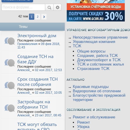
42 тем
1
2
Темы
Электронный дом
→
Непосредственное управление
Последнее сообщение
→
Управляющая компания
Громимолния
«
09 фев 2018,
→
ТСЖ
11:43
Общие вопросы
Создание ТСН на
Создание, работа ТСЖ
Документооборот в ТСЖ
базе ДДУ
ТСЖ и собственник жилья
Последнее сообщение
Страхование ТСЖ
Алексей_
«
02 ноя 2017, 12:53
Срок создания ТСН
после собрания
→
Красивые подъезды
Последнее сообщение
→
Видеоролики об отоплении
Алексей_
«
02 ноя 2017, 10:05
→
Благоустройство придомовой
территории
Застройщик на
собрании ТСН
Последнее сообщение
Алексей_
«
23 окт 2017, 08:45
→
Ремонт и обслуживание
Ремонт
ТСЖ могут обязать
Уборка
вступать в СРО