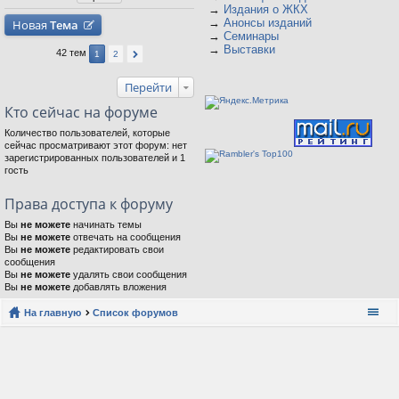
→
Издания о ЖКХ
→
Анонсы изданий
Новая
Тема
→
Семинары
→
Выставки
42 тем
1
2
Перейти
Кто сейчас на форуме
Количество пользователей, которые
сейчас просматривают этот форум: нет
зарегистрированных пользователей и 1
гость
Права доступа к форуму
Вы
не можете
начинать темы
Вы
не можете
отвечать на сообщения
Вы
не можете
редактировать свои
сообщения
Вы
не можете
удалять свои сообщения
Вы
не можете
добавлять вложения
На главную
Список форумов