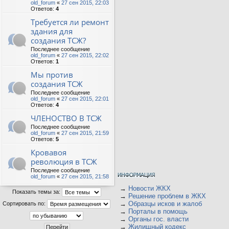
old_forum
«
27 сен 2015, 22:03
Ответов:
4
Требуется ли ремонт
здания для
создания ТСЖ?
Последнее сообщение
old_forum
«
27 сен 2015, 22:02
Ответов:
1
Мы против
создания ТСЖ
Последнее сообщение
old_forum
«
27 сен 2015, 22:01
Ответов:
4
ЧЛЕНОСТВО В ТСЖ
Последнее сообщение
old_forum
«
27 сен 2015, 21:59
Ответов:
5
Кровавоя
революция в ТСЖ
Последнее сообщение
old_forum
«
27 сен 2015, 21:58
→
Новости ЖКХ
Показать темы за:
→
Решение проблем в ЖКХ
→
Образцы исков и жалоб
Сортировать по:
→
Порталы в помощь
→
Органы гос. власти
→
Жилищный кодекс