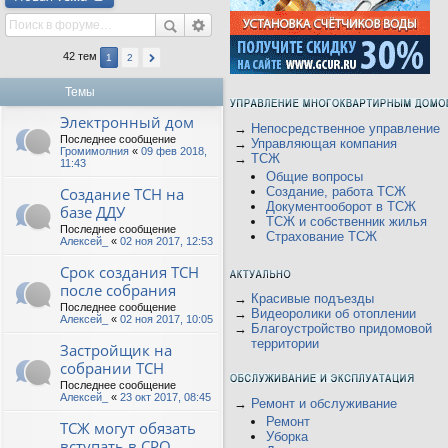
42 тем
1
2
Темы
Электронный дом
→
Непосредственное управление
Последнее сообщение
→
Управляющая компания
Громимолния
«
09 фев 2018,
→
ТСЖ
11:43
Общие вопросы
Создание ТСН на
Создание, работа ТСЖ
Документооборот в ТСЖ
базе ДДУ
ТСЖ и собственник жилья
Последнее сообщение
Страхование ТСЖ
Алексей_
«
02 ноя 2017, 12:53
Срок создания ТСН
после собрания
→
Красивые подъезды
Последнее сообщение
→
Видеоролики об отоплении
Алексей_
«
02 ноя 2017, 10:05
→
Благоустройство придомовой
территории
Застройщик на
собрании ТСН
Последнее сообщение
Алексей_
«
23 окт 2017, 08:45
→
Ремонт и обслуживание
Ремонт
ТСЖ могут обязать
Уборка
вступать в СРО