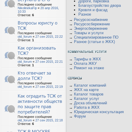
Дороги, парковка
Последнее сообщение
Благоустройство двора
NikolinekaFip
«
20 апр 2016,
Кровля и фасад
10:33
Разное
Ответов:
6
→
Ресурсоснабжение
Вопросы юристу о
→
Ресурсосбережение
ТСЖ
→
Энергосбережение
→
Товары и услуги
Последнее сообщение
old_forum
«
27 сен 2015, 22:22
→
Специализированное ПО
Ответов:
1
→
Разное (статьи о ЖКХ)
Как организовать
ТСЖ?
Последнее сообщение
→
Тарифы в ЖКХ
old_forum
«
27 сен 2015, 22:21
→
Оплата ЖКУ
Ответов:
1
→
Ремонт на этаже
Кто отвечает за
долги ТСЖ?
Последнее сообщение
→
Каталог компаний
old_forum
«
27 сен 2015, 22:19
→
ЖКХ на карте
→
Каталог товаров
Как оградить ТСЖ от
→
Каталог услуг
активности обществ
→
Доска объявлений
по защите прав
→
Работа в ЖКХ
потребителей?
→
Юридическая консультация
→
Форум
Последнее сообщение
old_forum
«
27 сен 2015, 22:18
Ответов:
6
ТСЖ В МОСКВЕ