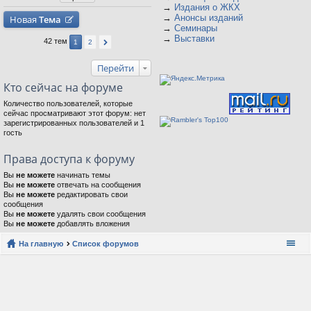
→
Издания о ЖКХ
→
Анонсы изданий
Новая
Тема
→
Семинары
→
Выставки
42 тем
1
2
Перейти
Кто сейчас на форуме
Количество пользователей, которые
сейчас просматривают этот форум: нет
зарегистрированных пользователей и 1
гость
Права доступа к форуму
Вы
не можете
начинать темы
Вы
не можете
отвечать на сообщения
Вы
не можете
редактировать свои
сообщения
Вы
не можете
удалять свои сообщения
Вы
не можете
добавлять вложения
На главную
Список форумов