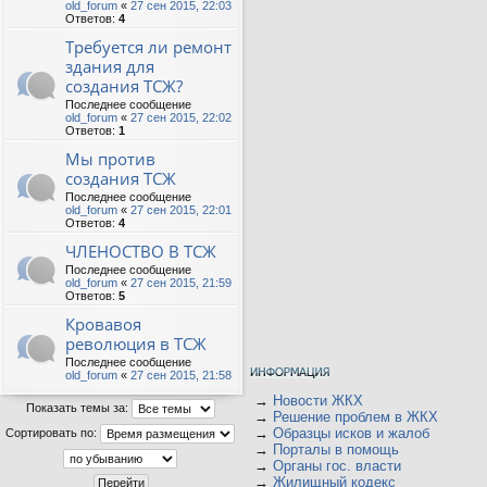
old_forum
«
27 сен 2015, 22:03
Ответов:
4
Требуется ли ремонт
здания для
создания ТСЖ?
Последнее сообщение
old_forum
«
27 сен 2015, 22:02
Ответов:
1
Мы против
создания ТСЖ
Последнее сообщение
old_forum
«
27 сен 2015, 22:01
Ответов:
4
ЧЛЕНОСТВО В ТСЖ
Последнее сообщение
old_forum
«
27 сен 2015, 21:59
Ответов:
5
Кровавоя
революция в ТСЖ
Последнее сообщение
old_forum
«
27 сен 2015, 21:58
→
Новости ЖКХ
Показать темы за:
→
Решение проблем в ЖКХ
→
Образцы исков и жалоб
Сортировать по:
→
Порталы в помощь
→
Органы гос. власти
→
Жилищный кодекс