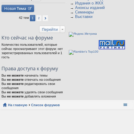
→
Издания о ЖКХ
→
Анонсы изданий
Новая
Тема
→
Семинары
→
Выставки
42 тем
1
2
Перейти
Кто сейчас на форуме
Количество пользователей, которые
сейчас просматривают этот форум: нет
зарегистрированных пользователей и 1
гость
Права доступа к форуму
Вы
не можете
начинать темы
Вы
не можете
отвечать на сообщения
Вы
не можете
редактировать свои
сообщения
Вы
не можете
удалять свои сообщения
Вы
не можете
добавлять вложения
На главную
Список форумов