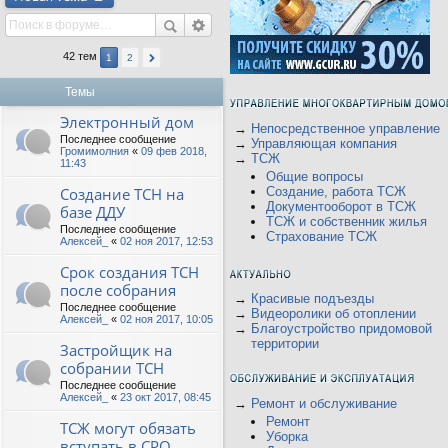
42 тем
1
2
Темы
Электронный дом
→
Непосредственное управление
Последнее сообщение
→
Управляющая компания
Громимолния
«
09 фев 2018,
→
ТСЖ
11:43
Общие вопросы
Создание ТСН на
Создание, работа ТСЖ
Документооборот в ТСЖ
базе ДДУ
ТСЖ и собственник жилья
Последнее сообщение
Страхование ТСЖ
Алексей_
«
02 ноя 2017, 12:53
Срок создания ТСН
после собрания
→
Красивые подъезды
Последнее сообщение
→
Видеоролики об отоплении
Алексей_
«
02 ноя 2017, 10:05
→
Благоустройство придомовой
территории
Застройщик на
собрании ТСН
Последнее сообщение
Алексей_
«
23 окт 2017, 08:45
→
Ремонт и обслуживание
Ремонт
ТСЖ могут обязать
Уборка
вступать в СРО