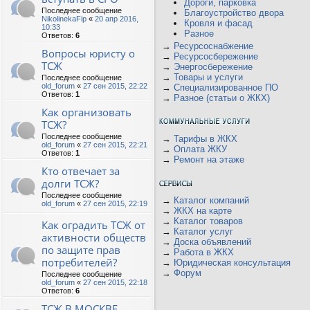
Дороги, парковка
Последнее сообщение
Благоустройство двора
NikolinekaFip
«
20 апр 2016,
Кровля и фасад
10:33
Разное
Ответов:
6
→
Ресурсоснабжение
Вопросы юристу о
→
Ресурсосбережение
ТСЖ
→
Энергосбережение
→
Товары и услуги
Последнее сообщение
old_forum
«
27 сен 2015, 22:22
→
Специализированное ПО
Ответов:
1
→
Разное (статьи о ЖКХ)
Как организовать
ТСЖ?
Последнее сообщение
→
Тарифы в ЖКХ
old_forum
«
27 сен 2015, 22:21
→
Оплата ЖКУ
Ответов:
1
→
Ремонт на этаже
Кто отвечает за
долги ТСЖ?
Последнее сообщение
→
Каталог компаний
old_forum
«
27 сен 2015, 22:19
→
ЖКХ на карте
→
Каталог товаров
Как оградить ТСЖ от
→
Каталог услуг
активности обществ
→
Доска объявлений
по защите прав
→
Работа в ЖКХ
потребителей?
→
Юридическая консультация
→
Форум
Последнее сообщение
old_forum
«
27 сен 2015, 22:18
Ответов:
6
ТСЖ В МОСКВЕ