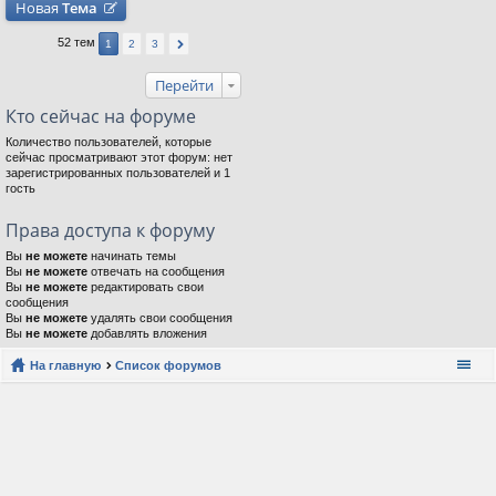
Новая
Тема
52 тем
1
2
3
Перейти
Кто сейчас на форуме
Количество пользователей, которые
сейчас просматривают этот форум: нет
зарегистрированных пользователей и 1
гость
Права доступа к форуму
Вы
не можете
начинать темы
Вы
не можете
отвечать на сообщения
Вы
не можете
редактировать свои
сообщения
Вы
не можете
удалять свои сообщения
Вы
не можете
добавлять вложения
На главную
Список форумов