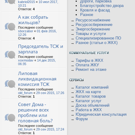
Дороги, парковка
kabriol2015
«
10 июл 2017,
Благоустройство двора
10:21
Ответов:
4
Кровля и фасад
Разное
А как собрать
→
Ресурсоснабжение
жильцов?
→
Ресурсосбережение
Последнее сообщение
→
Энергосбережение
sborzabor
«
01 фев 2016,
→
Товары и услуги
12:26
→
Специализированное ПО
Ответов:
4
→
Разное (статьи о ЖКХ)
Председатель ТСЖ и
зарплата
Последнее сообщение
→
Тарифы в ЖКХ
xoxmodav
«
14 дек 2015,
06:35
→
Оплата ЖКУ
→
Ремонт на этаже
Липовая
ликвидационная
комиссия ТСЖ
→
Каталог компаний
Последнее сообщение
→
ЖКХ на карте
old_forum
«
29 сен 2015, 17:26
→
Каталог товаров
Ответов:
1
→
Каталог услуг
Совет Дома -
→
Доска объявлений
решение всех
→
Работа в ЖКХ
проблем или
→
Юридическая консультация
→
Форум
головная боль?
Последнее сообщение
old_forum
«
29 сен 2015, 17:24
Ответов:
1