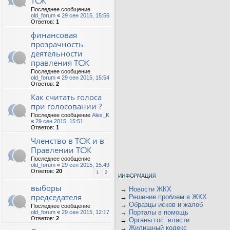
ТСЖ
Последнее сообщение
old_forum
«
29 сен 2015, 15:56
Ответов:
1
финансовая
прозрачность
деятельности
правления ТСЖ
Последнее сообщение
old_forum
«
29 сен 2015, 15:54
Ответов:
2
Как считать голоса
при голосовании ?
Последнее сообщение
Alex_K
«
29 сен 2015, 15:51
Ответов:
1
Членство в ТСЖ и в
Правлении ТСЖ
Последнее сообщение
old_forum
«
29 сен 2015, 15:49
Ответов:
20
1
2
выборы
→
Новости ЖКХ
председателя
→
Решение проблем в ЖКХ
→
Образцы исков и жалоб
Последнее сообщение
→
Порталы в помощь
old_forum
«
29 сен 2015, 12:17
Ответов:
2
→
Органы гос. власти
→
Жилищный кодекс