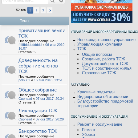
52 тем
1
2
3
Темы
приватизация земли
ТСЖ
→
Непосредственное управление
Последнее сообщение
→
Управляющая компания
fffffffddddddddd
«
06 июл 2019,
16:07
→
ТСЖ
Ответов:
5
Общие вопросы
Создание, работа ТСЖ
Доверенность на
Документооборот в ТСЖ
собрание членов
ТСЖ и собственник жилья
ТСЖ
Страхование ТСЖ
Последнее сообщение
pol6082
«
16 янв 2018, 13:51
Общее собрание
→
Красивые подъезды
Последнее сообщение
→
Видеоролики об отоплении
Cuphead
«
07 окт 2017, 20:34
→
Благоустройство придомовой
Ответов:
2
территории
Ликвидация ТСЖ
Последнее сообщение
Cuphead
«
07 окт 2017, 20:29
Ответов:
3
→
Ремонт и обслуживание
Ремонт
Банкротство ТСЖ
Уборка
Последнее сообщение