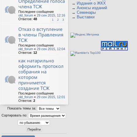
Определение голоса
→
Издания о ЖКХ
члена ТСЖ
→
Анонсы изданий
Последнее сообщение
→
Семинары
old_forum
«
29 сен 2015, 12:16
→
Выставки
Ответов:
48
1
2
3
Отказ о вступление
в члены Правления
ТСЖ
Последнее сообщение
old_forum
«
29 сен 2015, 12:04
Ответов:
12
как натарильно
оформить протокол
собрания на
котором
принимется
создание ТСЖ
Последнее сообщение
old_forum
«
29 сен 2015, 12:01
Ответов:
2
Показать темы за:
Сортировать по: