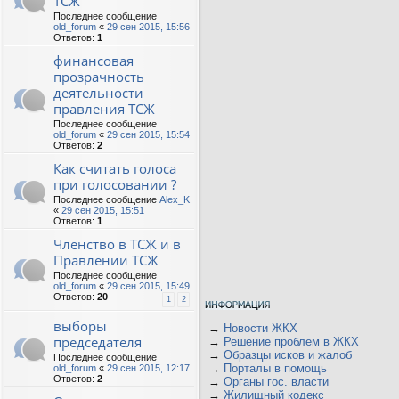
ТСЖ
Последнее сообщение
old_forum
«
29 сен 2015, 15:56
Ответов:
1
финансовая
прозрачность
деятельности
правления ТСЖ
Последнее сообщение
old_forum
«
29 сен 2015, 15:54
Ответов:
2
Как считать голоса
при голосовании ?
Последнее сообщение
Alex_K
«
29 сен 2015, 15:51
Ответов:
1
Членство в ТСЖ и в
Правлении ТСЖ
Последнее сообщение
old_forum
«
29 сен 2015, 15:49
Ответов:
20
1
2
выборы
→
Новости ЖКХ
председателя
→
Решение проблем в ЖКХ
→
Образцы исков и жалоб
Последнее сообщение
→
Порталы в помощь
old_forum
«
29 сен 2015, 12:17
Ответов:
2
→
Органы гос. власти
→
Жилищный кодекс