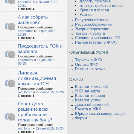
Дороги, парковка
kabriol2015
«
10 июл 2017,
Благоустройство двора
10:21
Ответов:
4
Кровля и фасад
Разное
А как собрать
→
Ресурсоснабжение
жильцов?
→
Ресурсосбережение
Последнее сообщение
→
Энергосбережение
sborzabor
«
01 фев 2016,
→
Товары и услуги
12:26
→
Специализированное ПО
Ответов:
4
→
Разное (статьи о ЖКХ)
Председатель ТСЖ и
зарплата
Последнее сообщение
→
Тарифы в ЖКХ
xoxmodav
«
14 дек 2015,
06:35
→
Оплата ЖКУ
→
Ремонт на этаже
Липовая
ликвидационная
комиссия ТСЖ
→
Каталог компаний
Последнее сообщение
→
ЖКХ на карте
old_forum
«
29 сен 2015, 17:26
→
Каталог товаров
Ответов:
1
→
Каталог услуг
Совет Дома -
→
Доска объявлений
решение всех
→
Работа в ЖКХ
проблем или
→
Юридическая консультация
→
Форум
головная боль?
Последнее сообщение
old_forum
«
29 сен 2015, 17:24
Ответов:
1