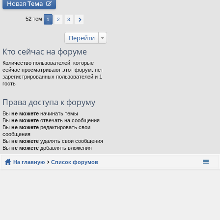
Новая
Тема
52 тем
1
2
3
Перейти
Кто сейчас на форуме
Количество пользователей, которые
сейчас просматривают этот форум: нет
зарегистрированных пользователей и 1
гость
Права доступа к форуму
Вы
не можете
начинать темы
Вы
не можете
отвечать на сообщения
Вы
не можете
редактировать свои
сообщения
Вы
не можете
удалять свои сообщения
Вы
не можете
добавлять вложения
На главную
Список форумов