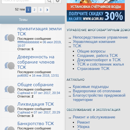
52 тем
1
2
3
Темы
приватизация земли
ТСЖ
→
Непосредственное управление
Последнее сообщение
→
Управляющая компания
fffffffddddddddd
«
06 июл 2019,
16:07
→
ТСЖ
Ответов:
5
Общие вопросы
Создание, работа ТСЖ
Доверенность на
Документооборот в ТСЖ
собрание членов
ТСЖ и собственник жилья
ТСЖ
Страхование ТСЖ
Последнее сообщение
pol6082
«
16 янв 2018, 13:51
Общее собрание
→
Красивые подъезды
Последнее сообщение
→
Видеоролики об отоплении
Cuphead
«
07 окт 2017, 20:34
→
Благоустройство придомовой
Ответов:
2
территории
Ликвидация ТСЖ
Последнее сообщение
Cuphead
«
07 окт 2017, 20:29
Ответов:
3
→
Ремонт и обслуживание
Ремонт
Банкротство ТСЖ
Уборка
Последнее сообщение