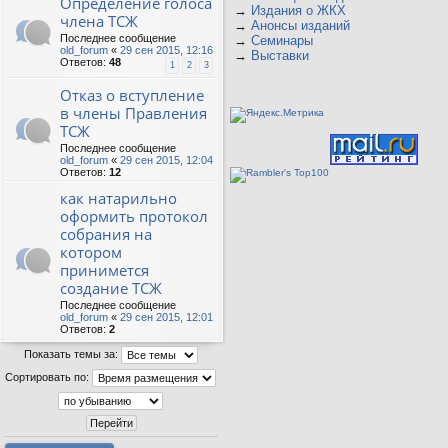
Определение голоса
→
Издания о ЖКХ
члена ТСЖ
→
Анонсы изданий
Последнее сообщение
→
Семинары
old_forum
«
29 сен 2015, 12:16
→
Выставки
Ответов:
48
1
2
3
Отказ о вступление
в члены Правления
ТСЖ
Последнее сообщение
old_forum
«
29 сен 2015, 12:04
Ответов:
12
как натарильно
оформить протокол
собрания на
котором
принимется
создание ТСЖ
Последнее сообщение
old_forum
«
29 сен 2015, 12:01
Ответов:
2
Показать темы за:
Сортировать по: