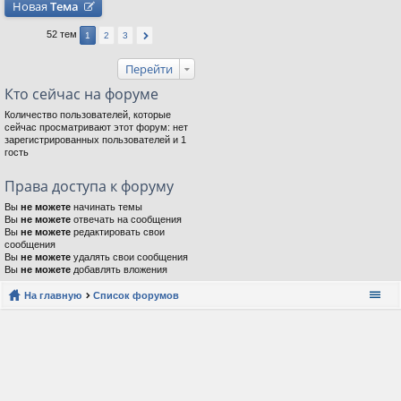
Новая
Тема
52 тем
1
2
3
Перейти
Кто сейчас на форуме
Количество пользователей, которые
сейчас просматривают этот форум: нет
зарегистрированных пользователей и 1
гость
Права доступа к форуму
Вы
не можете
начинать темы
Вы
не можете
отвечать на сообщения
Вы
не можете
редактировать свои
сообщения
Вы
не можете
удалять свои сообщения
Вы
не можете
добавлять вложения
На главную
Список форумов