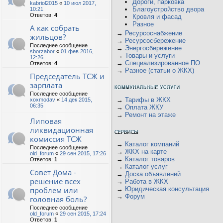
Дороги, парковка
kabriol2015
«
10 июл 2017,
Благоустройство двора
10:21
Ответов:
4
Кровля и фасад
Разное
А как собрать
→
Ресурсоснабжение
жильцов?
→
Ресурсосбережение
Последнее сообщение
→
Энергосбережение
sborzabor
«
01 фев 2016,
→
Товары и услуги
12:26
→
Специализированное ПО
Ответов:
4
→
Разное (статьи о ЖКХ)
Председатель ТСЖ и
зарплата
Последнее сообщение
→
Тарифы в ЖКХ
xoxmodav
«
14 дек 2015,
06:35
→
Оплата ЖКУ
→
Ремонт на этаже
Липовая
ликвидационная
комиссия ТСЖ
→
Каталог компаний
Последнее сообщение
→
ЖКХ на карте
old_forum
«
29 сен 2015, 17:26
→
Каталог товаров
Ответов:
1
→
Каталог услуг
Совет Дома -
→
Доска объявлений
решение всех
→
Работа в ЖКХ
проблем или
→
Юридическая консультация
→
Форум
головная боль?
Последнее сообщение
old_forum
«
29 сен 2015, 17:24
Ответов:
1