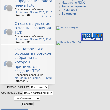
Определение голоса
→
Издания о ЖКХ
члена ТСЖ
→
Анонсы изданий
Последнее сообщение
→
Семинары
old_forum
«
29 сен 2015, 12:16
→
Выставки
Ответов:
48
1
2
3
Отказ о вступление
в члены Правления
ТСЖ
Последнее сообщение
old_forum
«
29 сен 2015, 12:04
Ответов:
12
как натарильно
оформить протокол
собрания на
котором
принимется
создание ТСЖ
Последнее сообщение
old_forum
«
29 сен 2015, 12:01
Ответов:
2
Показать темы за:
Сортировать по: