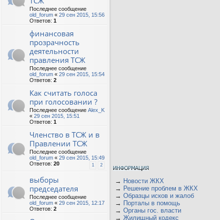
ТСЖ
Последнее сообщение
old_forum
«
29 сен 2015, 15:56
Ответов:
1
финансовая
прозрачность
деятельности
правления ТСЖ
Последнее сообщение
old_forum
«
29 сен 2015, 15:54
Ответов:
2
Как считать голоса
при голосовании ?
Последнее сообщение
Alex_K
«
29 сен 2015, 15:51
Ответов:
1
Членство в ТСЖ и в
Правлении ТСЖ
Последнее сообщение
old_forum
«
29 сен 2015, 15:49
Ответов:
20
1
2
выборы
→
Новости ЖКХ
председателя
→
Решение проблем в ЖКХ
→
Образцы исков и жалоб
Последнее сообщение
→
Порталы в помощь
old_forum
«
29 сен 2015, 12:17
Ответов:
2
→
Органы гос. власти
→
Жилищный кодекс