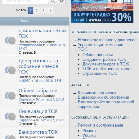
52 тем
1
2
3
Темы
приватизация земли
ТСЖ
→
Непосредственное управление
Последнее сообщение
→
Управляющая компания
fffffffddddddddd
«
06 июл 2019,
16:07
→
ТСЖ
Ответов:
5
Общие вопросы
Создание, работа ТСЖ
Доверенность на
Документооборот в ТСЖ
собрание членов
ТСЖ и собственник жилья
ТСЖ
Страхование ТСЖ
Последнее сообщение
pol6082
«
16 янв 2018, 13:51
Общее собрание
→
Красивые подъезды
Последнее сообщение
→
Видеоролики об отоплении
Cuphead
«
07 окт 2017, 20:34
→
Благоустройство придомовой
Ответов:
2
территории
Ликвидация ТСЖ
Последнее сообщение
Cuphead
«
07 окт 2017, 20:29
Ответов:
3
→
Ремонт и обслуживание
Ремонт
Банкротство ТСЖ
Уборка
Последнее сообщение