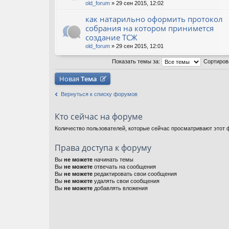
old_forum
» 29 сен 2015, 12:02
как натарильно оформить протокол
собрания на котором принимется
создание ТСЖ
old_forum
» 29 сен 2015, 12:01
Показать темы за:
Сортиров
Новая
Тема
Вернуться к списку форумов
Кто сейчас на форуме
Количество пользователей, которые сейчас просматривают этот ф
Права доступа к форуму
Вы
не можете
начинать темы
Вы
не можете
отвечать на сообщения
Вы
не можете
редактировать свои сообщения
Вы
не можете
удалять свои сообщения
Вы
не можете
добавлять вложения