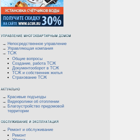
→
Непосредственное управление
→
Управляющая компания
→
ТСЖ
Общие вопросы
Создание, работа ТСЖ
Документооборот в ТСЖ
ТСЖ и собственник жилья
Страхование ТСЖ
→
Красивые подъезды
→
Видеоролики об отоплении
→
Благоустройство придомовой
территории
→
Ремонт и обслуживание
Ремонт
Уборка