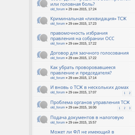
или головная боль?
old_forum
» 29 сен 2015, 17:24
Криминальная «ликвидация» ТСЖ
old_forum
» 29 сен 2015, 17:23
правомочность избрания
правления на собрании ОСС
old_forum
» 29 сен 2015, 17:22
Договор для заочного голосования
old_forum
» 29 сен 2015, 17:22
Как убрать проворовавшееся
правление и председателя?
old_forum
» 29 сен 2015, 17:14
И вновь о ТСЖ в нескольких домах
old_forum
» 29 сен 2015, 17:07
1
2
Проблема органов управления ТСЖ
old_forum
» 29 сен 2015, 16:00
1
2
3
Подача документов в налоговую
old_forum
» 29 сен 2015, 15:57
Может ли ФЛ не имеющий в