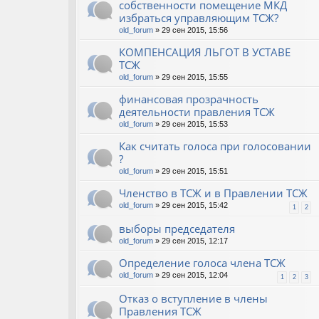
собственности помещение МКД
избраться управляющим ТСЖ?
old_forum
» 29 сен 2015, 15:56
КОМПЕНСАЦИЯ ЛЬГОТ В УСТАВЕ
ТСЖ
old_forum
» 29 сен 2015, 15:55
финансовая прозрачность
деятельности правления ТСЖ
old_forum
» 29 сен 2015, 15:53
Как считать голоса при голосовании
?
old_forum
» 29 сен 2015, 15:51
Членство в ТСЖ и в Правлении ТСЖ
old_forum
» 29 сен 2015, 15:42
1
2
выборы председателя
old_forum
» 29 сен 2015, 12:17
Определение голоса члена ТСЖ
old_forum
» 29 сен 2015, 12:04
1
2
3
Отказ о вступление в члены
Правления ТСЖ