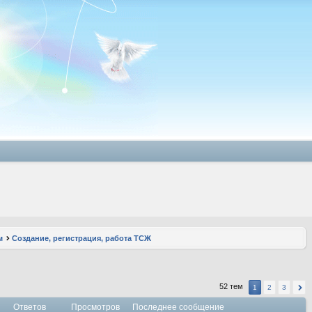
м
Создание, регистрация, работа ТСЖ
52 тем
1
2
3
Ответов
Просмотров
Последнее сообщение