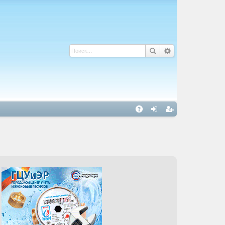
С
A
хо
ег
Q
д
ис
тр
ац
ия