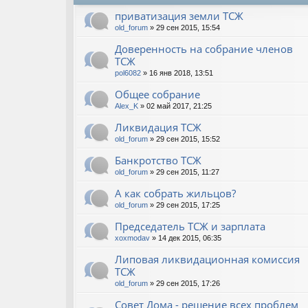
приватизация земли ТСЖ
old_forum
» 29 сен 2015, 15:54
Доверенность на собрание членов
ТСЖ
pol6082
» 16 янв 2018, 13:51
Общее собрание
Alex_K
» 02 май 2017, 21:25
Ликвидация ТСЖ
old_forum
» 29 сен 2015, 15:52
Банкротство ТСЖ
old_forum
» 29 сен 2015, 11:27
А как собрать жильцов?
old_forum
» 29 сен 2015, 17:25
Председатель ТСЖ и зарплата
xoxmodav
» 14 дек 2015, 06:35
Липовая ликвидационная комиссия
ТСЖ
old_forum
» 29 сен 2015, 17:26
Совет Дома - решение всех проблем