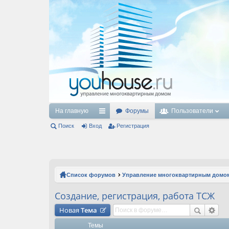
На главную
Форумы
Пользователи
Поиск
Вход
с
Регистрация
ы
лк
и
Список форумов
Управление многоквартирным домо
Создание, регистрация, работа ТСЖ
Новая
Тема
Темы