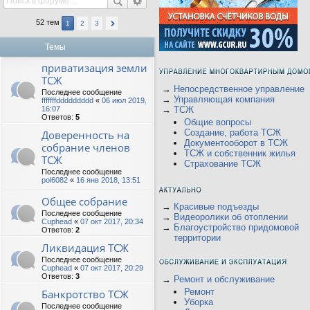
52 тем
1
2
3
Темы
приватизация земли
ТСЖ
→
Непосредственное управление
Последнее сообщение
→
Управляющая компания
fffffffddddddddd
«
06 июл 2019,
16:07
→
ТСЖ
Ответов:
5
Общие вопросы
Создание, работа ТСЖ
Доверенность на
Документооборот в ТСЖ
собрание членов
ТСЖ и собственник жилья
ТСЖ
Страхование ТСЖ
Последнее сообщение
pol6082
«
16 янв 2018, 13:51
Общее собрание
→
Красивые подъезды
Последнее сообщение
→
Видеоролики об отоплении
Cuphead
«
07 окт 2017, 20:34
→
Благоустройство придомовой
Ответов:
2
территории
Ликвидация ТСЖ
Последнее сообщение
Cuphead
«
07 окт 2017, 20:29
Ответов:
3
→
Ремонт и обслуживание
Ремонт
Банкротство ТСЖ
Уборка
Последнее сообщение