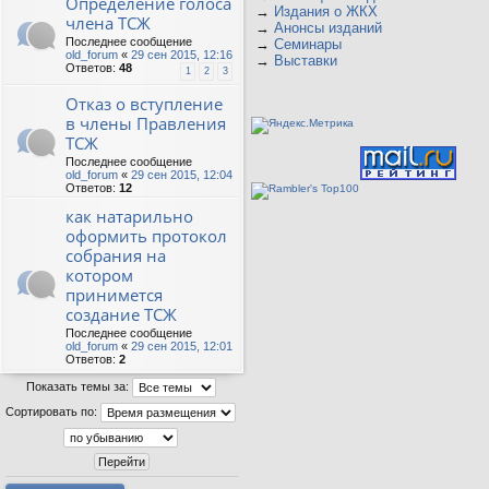
Определение голоса
→
Издания о ЖКХ
члена ТСЖ
→
Анонсы изданий
Последнее сообщение
→
Семинары
old_forum
«
29 сен 2015, 12:16
→
Выставки
Ответов:
48
1
2
3
Отказ о вступление
в члены Правления
ТСЖ
Последнее сообщение
old_forum
«
29 сен 2015, 12:04
Ответов:
12
как натарильно
оформить протокол
собрания на
котором
принимется
создание ТСЖ
Последнее сообщение
old_forum
«
29 сен 2015, 12:01
Ответов:
2
Показать темы за:
Сортировать по: