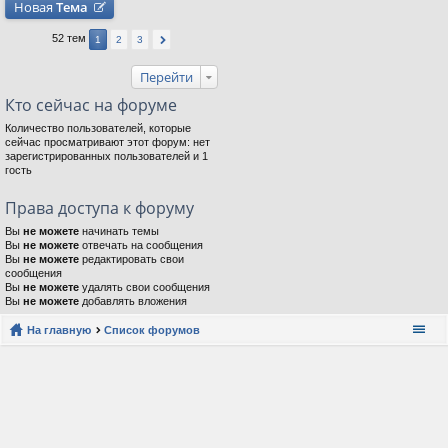
Новая
Тема
52 тем
1
2
3
Перейти
Кто сейчас на форуме
Количество пользователей, которые
сейчас просматривают этот форум: нет
зарегистрированных пользователей и 1
гость
Права доступа к форуму
Вы
не можете
начинать темы
Вы
не можете
отвечать на сообщения
Вы
не можете
редактировать свои
сообщения
Вы
не можете
удалять свои сообщения
Вы
не можете
добавлять вложения
На главную
Список форумов