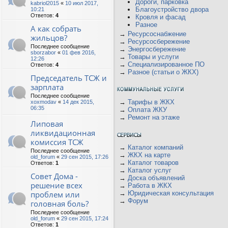
Дороги, парковка
kabriol2015
«
10 июл 2017,
Благоустройство двора
10:21
Ответов:
4
Кровля и фасад
Разное
А как собрать
→
Ресурсоснабжение
жильцов?
→
Ресурсосбережение
Последнее сообщение
→
Энергосбережение
sborzabor
«
01 фев 2016,
→
Товары и услуги
12:26
→
Специализированное ПО
Ответов:
4
→
Разное (статьи о ЖКХ)
Председатель ТСЖ и
зарплата
Последнее сообщение
→
Тарифы в ЖКХ
xoxmodav
«
14 дек 2015,
06:35
→
Оплата ЖКУ
→
Ремонт на этаже
Липовая
ликвидационная
комиссия ТСЖ
→
Каталог компаний
Последнее сообщение
→
ЖКХ на карте
old_forum
«
29 сен 2015, 17:26
→
Каталог товаров
Ответов:
1
→
Каталог услуг
Совет Дома -
→
Доска объявлений
решение всех
→
Работа в ЖКХ
проблем или
→
Юридическая консультация
→
Форум
головная боль?
Последнее сообщение
old_forum
«
29 сен 2015, 17:24
Ответов:
1