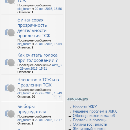
ТСЖ
Последнее сообщение
old_forum
«
29 сен 2015, 15:56
Ответов:
1
финансовая
прозрачность
деятельности
правления ТСЖ
Последнее сообщение
old_forum
«
29 сен 2015, 15:54
Ответов:
2
Как считать голоса
при голосовании ?
Последнее сообщение
Alex_K
«
29 сен 2015, 15:51
Ответов:
1
Членство в ТСЖ и в
Правлении ТСЖ
Последнее сообщение
old_forum
«
29 сен 2015, 15:49
Ответов:
20
1
2
выборы
→
Новости ЖКХ
председателя
→
Решение проблем в ЖКХ
→
Образцы исков и жалоб
Последнее сообщение
→
Порталы в помощь
old_forum
«
29 сен 2015, 12:17
Ответов:
2
→
Органы гос. власти
→
Жилищный кодекс