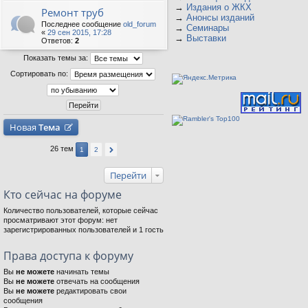
→
Издания о ЖКХ
Ремонт труб
→
Анонсы изданий
Последнее сообщение
old_forum
→
Семинары
«
29 сен 2015, 17:28
→
Выставки
Ответов:
2
Показать темы за:
Сортировать по:
Новая
Тема
26 тем
1
2
Перейти
Кто сейчас на форуме
Количество пользователей, которые сейчас
просматривают этот форум: нет
зарегистрированных пользователей и 1 гость
Права доступа к форуму
Вы
не можете
начинать темы
Вы
не можете
отвечать на сообщения
Вы
не можете
редактировать свои
сообщения