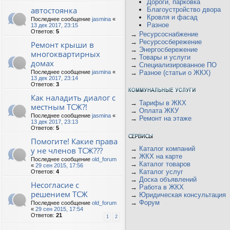
Дороги, парковка
автостоянка
Благоустройство двора
Кровля и фасад
Последнее сообщение
jasmina
«
Разное
13 дек 2017, 23:15
Ответов:
5
→
Ресурсоснабжение
→
Ресурсосбережение
Ремонт крыши в
→
Энергосбережение
многоквартирных
→
Товары и услуги
домах
→
Специализированное ПО
Последнее сообщение
jasmina
«
→
Разное (статьи о ЖКХ)
13 дек 2017, 23:14
Ответов:
3
Как наладить диалог с
→
Тарифы в ЖКХ
местным ТСЖ?!
→
Оплата ЖКУ
Последнее сообщение
jasmina
«
→
Ремонт на этаже
13 дек 2017, 23:13
Ответов:
5
Помогите! Какие права
→
Каталог компаний
у не членов ТСЖ???
→
ЖКХ на карте
Последнее сообщение
old_forum
→
Каталог товаров
«
29 сен 2015, 17:56
→
Каталог услуг
Ответов:
4
→
Доска объявлений
Несогласие с
→
Работа в ЖКХ
решением ТСЖ
→
Юридическая консультация
→
Форум
Последнее сообщение
old_forum
«
29 сен 2015, 17:54
Ответов:
21
1
2