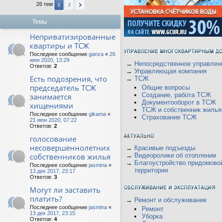
26 тем
1
2
Темы
Неприватизированные
квартиры и ТСЖ
Последнее сообщение
ganza
«
26
июн 2020, 13:29
→
Непосредственное управлен
Ответов:
2
→
Управляющая компания
Есть подозрения, что
→
ТСЖ
председатель ТСЖ
Общие вопросы
Создание, работа ТСЖ
занимается
Документооборот в ТСЖ
хищениями
ТСЖ и собственник жилья
Последнее сообщение
gikama
«
Страхование ТСЖ
21 июн 2020, 07:22
Ответов:
2
голосование
несовершеннолетних
→
Красивые подъезды
собственников жилья
→
Видеоролики об отоплении
→
Благоустройство придомово
Последнее сообщение
jasmina
«
территории
13 дек 2017, 23:17
Ответов:
3
Могут ли заставить
платить?
→
Ремонт и обслуживание
Последнее сообщение
jasmina
«
Ремонт
13 дек 2017, 23:15
Уборка
Ответов:
4