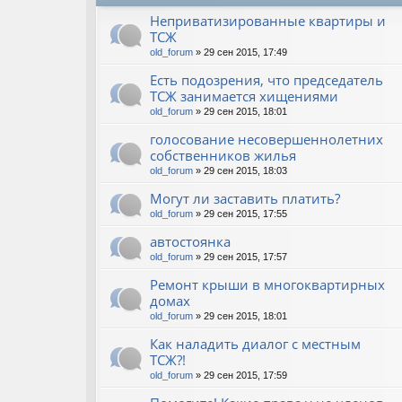
Неприватизированные квартиры и
ТСЖ
old_forum
» 29 сен 2015, 17:49
Есть подозрения, что председатель
ТСЖ занимается хищениями
old_forum
» 29 сен 2015, 18:01
голосование несовершеннолетних
собственников жилья
old_forum
» 29 сен 2015, 18:03
Могут ли заставить платить?
old_forum
» 29 сен 2015, 17:55
автостоянка
old_forum
» 29 сен 2015, 17:57
Ремонт крыши в многоквартирных
домах
old_forum
» 29 сен 2015, 18:01
Как наладить диалог с местным
ТСЖ?!
old_forum
» 29 сен 2015, 17:59