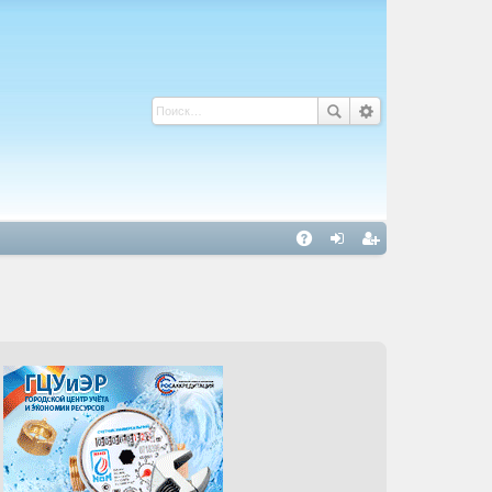
С
A
хо
ег
Q
д
ис
тр
ац
ия