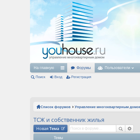
На главную
Форумы
Пользователи
Поиск
Вход
с
Регистрация
ы
лк
и
Список форумов
Управление многоквартирным домо
ТСЖ и собственник жилья
Новая
Тема
Темы