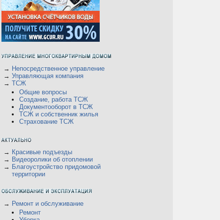
→
Непосредственное управление
→
Управляющая компания
→
ТСЖ
Общие вопросы
Создание, работа ТСЖ
Документооборот в ТСЖ
ТСЖ и собственник жилья
Страхование ТСЖ
→
Красивые подъезды
→
Видеоролики об отоплении
→
Благоустройство придомовой
территории
→
Ремонт и обслуживание
Ремонт
Уборка