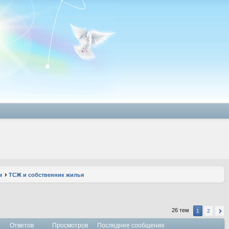
м
ТСЖ и собственник жилья
26 тем
1
2
Ответов
Просмотров
Последнее сообщение