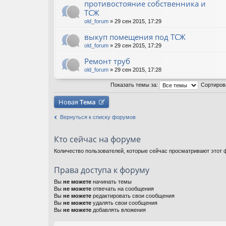
противостояние собственника и
ТСЖ
old_forum
» 29 сен 2015, 17:29
выкуп помещения под ТСЖ
old_forum
» 29 сен 2015, 17:29
Ремонт труб
old_forum
» 29 сен 2015, 17:28
Показать темы за:
Сортиров
Новая
Тема
Вернуться к списку форумов
Кто сейчас на форуме
Количество пользователей, которые сейчас просматривают этот ф
Права доступа к форуму
Вы
не можете
начинать темы
Вы
не можете
отвечать на сообщения
Вы
не можете
редактировать свои сообщения
Вы
не можете
удалять свои сообщения
Вы
не можете
добавлять вложения