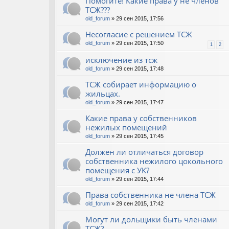
Помогите! Какие права у не членов
ТСЖ???
old_forum
» 29 сен 2015, 17:56
Несогласие с решением ТСЖ
old_forum
» 29 сен 2015, 17:50
1
2
исключение из тсж
old_forum
» 29 сен 2015, 17:48
ТСЖ собирает информацию о
жильцах.
old_forum
» 29 сен 2015, 17:47
Какие права у собственников
нежилых помещений
old_forum
» 29 сен 2015, 17:45
Должен ли отличаться договор
собственника нежилого цокольного
помещения с УК?
old_forum
» 29 сен 2015, 17:44
Права собственника не члена ТСЖ
old_forum
» 29 сен 2015, 17:42
Могут ли дольщики быть членами
ТСЖ?