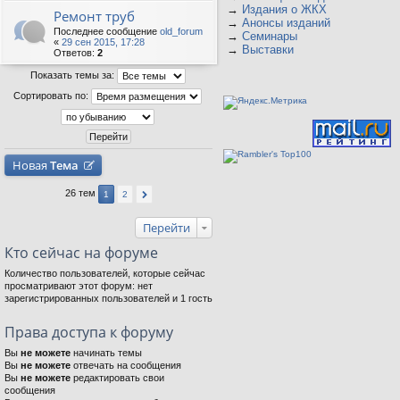
→
Издания о ЖКХ
Ремонт труб
→
Анонсы изданий
Последнее сообщение
old_forum
→
Семинары
«
29 сен 2015, 17:28
→
Выставки
Ответов:
2
Показать темы за:
Сортировать по:
Новая
Тема
26 тем
1
2
Перейти
Кто сейчас на форуме
Количество пользователей, которые сейчас
просматривают этот форум: нет
зарегистрированных пользователей и 1 гость
Права доступа к форуму
Вы
не можете
начинать темы
Вы
не можете
отвечать на сообщения
Вы
не можете
редактировать свои
сообщения