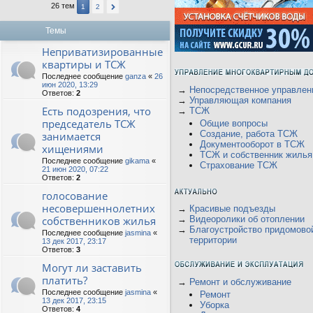
26 тем
1
2
Темы
Неприватизированные
квартиры и ТСЖ
Последнее сообщение
ganza
«
26
июн 2020, 13:29
→
Непосредственное управлен
Ответов:
2
→
Управляющая компания
Есть подозрения, что
→
ТСЖ
председатель ТСЖ
Общие вопросы
Создание, работа ТСЖ
занимается
Документооборот в ТСЖ
хищениями
ТСЖ и собственник жилья
Последнее сообщение
gikama
«
Страхование ТСЖ
21 июн 2020, 07:22
Ответов:
2
голосование
несовершеннолетних
→
Красивые подъезды
собственников жилья
→
Видеоролики об отоплении
→
Благоустройство придомово
Последнее сообщение
jasmina
«
территории
13 дек 2017, 23:17
Ответов:
3
Могут ли заставить
платить?
→
Ремонт и обслуживание
Последнее сообщение
jasmina
«
Ремонт
13 дек 2017, 23:15
Уборка
Ответов:
4