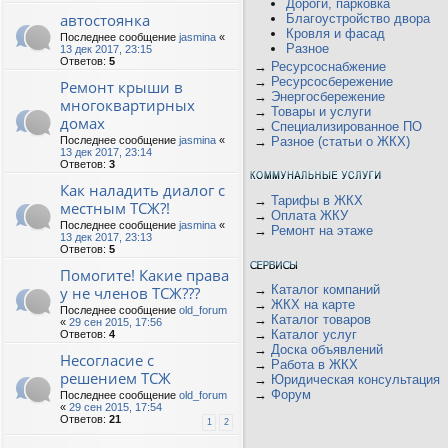
Дороги, парковка
автостоянка
Благоустройство двора
Кровля и фасад
Последнее сообщение
jasmina
«
Разное
13 дек 2017, 23:15
Ответов:
5
→
Ресурсоснабжение
→
Ресурсосбережение
Ремонт крыши в
→
Энергосбережение
многоквартирных
→
Товары и услуги
домах
→
Специализированное ПО
Последнее сообщение
jasmina
«
→
Разное (статьи о ЖКХ)
13 дек 2017, 23:14
Ответов:
3
Как наладить диалог с
→
Тарифы в ЖКХ
местным ТСЖ?!
→
Оплата ЖКУ
Последнее сообщение
jasmina
«
→
Ремонт на этаже
13 дек 2017, 23:13
Ответов:
5
Помогите! Какие права
→
Каталог компаний
у не членов ТСЖ???
→
ЖКХ на карте
Последнее сообщение
old_forum
→
Каталог товаров
«
29 сен 2015, 17:56
→
Каталог услуг
Ответов:
4
→
Доска объявлений
Несогласие с
→
Работа в ЖКХ
решением ТСЖ
→
Юридическая консультация
→
Форум
Последнее сообщение
old_forum
«
29 сен 2015, 17:54
Ответов:
21
1
2