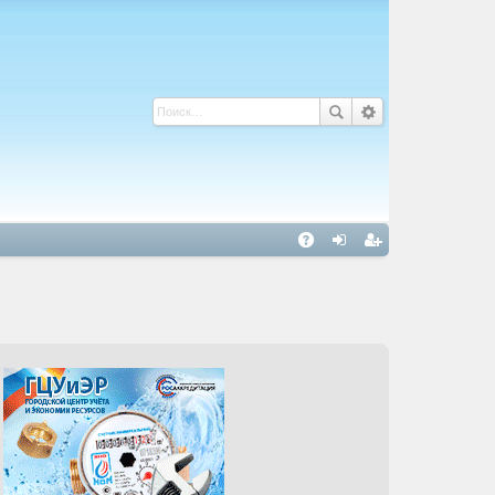
С
A
хо
ег
Q
д
ис
тр
ац
ия