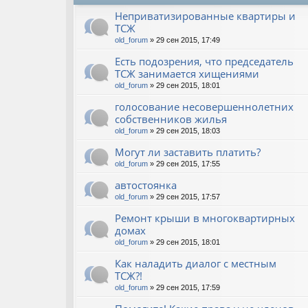
Неприватизированные квартиры и
ТСЖ
old_forum
» 29 сен 2015, 17:49
Есть подозрения, что председатель
ТСЖ занимается хищениями
old_forum
» 29 сен 2015, 18:01
голосование несовершеннолетних
собственников жилья
old_forum
» 29 сен 2015, 18:03
Могут ли заставить платить?
old_forum
» 29 сен 2015, 17:55
автостоянка
old_forum
» 29 сен 2015, 17:57
Ремонт крыши в многоквартирных
домах
old_forum
» 29 сен 2015, 18:01
Как наладить диалог с местным
ТСЖ?!
old_forum
» 29 сен 2015, 17:59