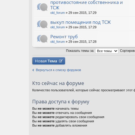
противостояние собственника и
ТСЖ
old_forum
» 29 сен 2015, 17:29
выкуп помещения под ТСЖ
old_forum
» 29 сен 2015, 17:29
Ремонт труб
old_forum
» 29 сен 2015, 17:28
Показать темы за:
Сортиров
Новая
Тема
Вернуться к списку форумов
Кто сейчас на форуме
Количество пользователей, которые сейчас просматривают этот ф
Права доступа к форуму
Вы
не можете
начинать темы
Вы
не можете
отвечать на сообщения
Вы
не можете
редактировать свои сообщения
Вы
не можете
удалять свои сообщения
Вы
не можете
добавлять вложения