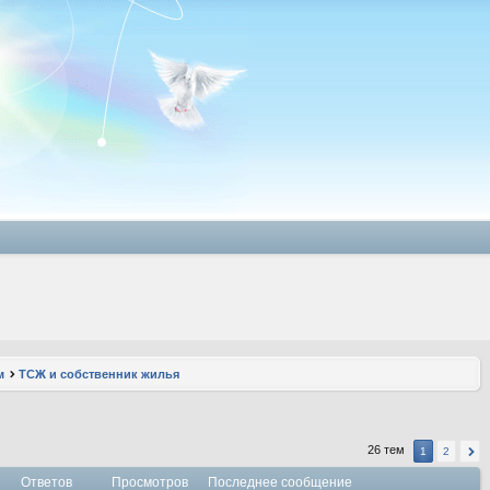
м
ТСЖ и собственник жилья
26 тем
1
2
Ответов
Просмотров
Последнее сообщение