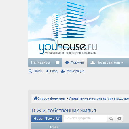
На главную
Форумы
Пользователи
Поиск
Вход
с
Регистрация
ы
лк
и
Список форумов
Управление многоквартирным домо
ТСЖ и собственник жилья
Новая
Тема
Темы