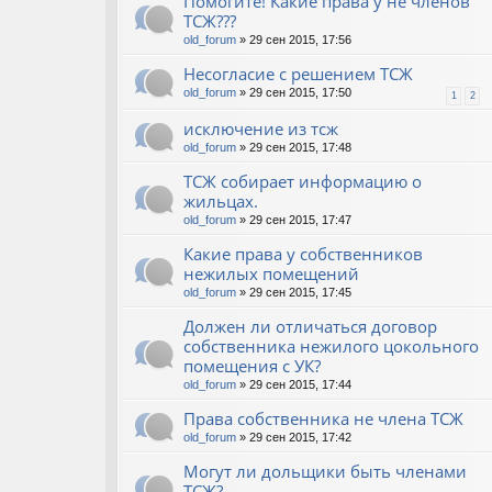
Помогите! Какие права у не членов
ТСЖ???
old_forum
» 29 сен 2015, 17:56
Несогласие с решением ТСЖ
old_forum
» 29 сен 2015, 17:50
1
2
исключение из тсж
old_forum
» 29 сен 2015, 17:48
ТСЖ собирает информацию о
жильцах.
old_forum
» 29 сен 2015, 17:47
Какие права у собственников
нежилых помещений
old_forum
» 29 сен 2015, 17:45
Должен ли отличаться договор
собственника нежилого цокольного
помещения с УК?
old_forum
» 29 сен 2015, 17:44
Права собственника не члена ТСЖ
old_forum
» 29 сен 2015, 17:42
Могут ли дольщики быть членами
ТСЖ?