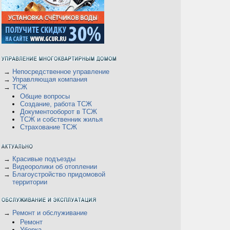
→
Непосредственное управление
→
Управляющая компания
→
ТСЖ
Общие вопросы
Создание, работа ТСЖ
Документооборот в ТСЖ
ТСЖ и собственник жилья
Страхование ТСЖ
→
Красивые подъезды
→
Видеоролики об отоплении
→
Благоустройство придомовой
территории
→
Ремонт и обслуживание
Ремонт
Уборка