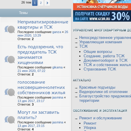
26 тем
1
2
Темы
Неприватизированные
квартиры и ТСЖ
Последнее сообщение
ganza
«
26
июн 2020, 13:29
→
Непосредственное управлен
Ответов:
2
→
Управляющая компания
Есть подозрения, что
→
ТСЖ
председатель ТСЖ
Общие вопросы
Создание, работа ТСЖ
занимается
Документооборот в ТСЖ
хищениями
ТСЖ и собственник жилья
Последнее сообщение
gikama
«
Страхование ТСЖ
21 июн 2020, 07:22
Ответов:
2
голосование
несовершеннолетних
→
Красивые подъезды
собственников жилья
→
Видеоролики об отоплении
→
Благоустройство придомово
Последнее сообщение
jasmina
«
территории
13 дек 2017, 23:17
Ответов:
3
Могут ли заставить
платить?
→
Ремонт и обслуживание
Последнее сообщение
jasmina
«
Ремонт
13 дек 2017, 23:15
Уборка
Ответов:
4