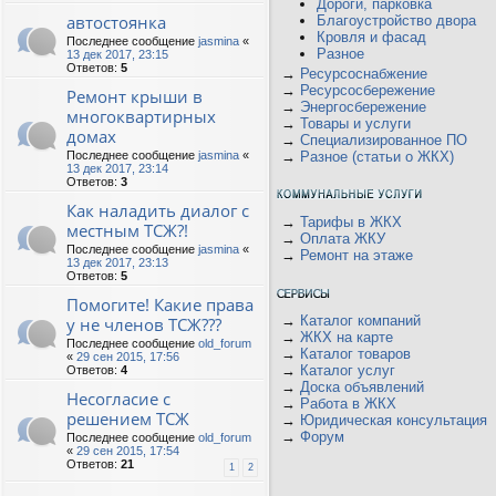
Дороги, парковка
автостоянка
Благоустройство двора
Кровля и фасад
Последнее сообщение
jasmina
«
Разное
13 дек 2017, 23:15
Ответов:
5
→
Ресурсоснабжение
→
Ресурсосбережение
Ремонт крыши в
→
Энергосбережение
многоквартирных
→
Товары и услуги
домах
→
Специализированное ПО
Последнее сообщение
jasmina
«
→
Разное (статьи о ЖКХ)
13 дек 2017, 23:14
Ответов:
3
Как наладить диалог с
→
Тарифы в ЖКХ
местным ТСЖ?!
→
Оплата ЖКУ
Последнее сообщение
jasmina
«
→
Ремонт на этаже
13 дек 2017, 23:13
Ответов:
5
Помогите! Какие права
→
Каталог компаний
у не членов ТСЖ???
→
ЖКХ на карте
Последнее сообщение
old_forum
→
Каталог товаров
«
29 сен 2015, 17:56
→
Каталог услуг
Ответов:
4
→
Доска объявлений
Несогласие с
→
Работа в ЖКХ
решением ТСЖ
→
Юридическая консультация
→
Форум
Последнее сообщение
old_forum
«
29 сен 2015, 17:54
Ответов:
21
1
2