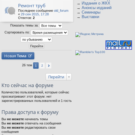
→
Издания о ЖКХ
Ремонт труб
→
Анонсы изданий
Последнее сообщение
old_forum
→
Семинары
«
29 сен 2015, 17:28
→
Выставки
Ответов:
2
Показать темы за:
Сортировать по:
Новая
Тема
26 тем
1
2
Перейти
Кто сейчас на форуме
Количество пользователей, которые сейчас
просматривают этот форум: нет
зарегистрированных пользователей и 1 гость
Права доступа к форуму
Вы
не можете
начинать темы
Вы
не можете
отвечать на сообщения
Вы
не можете
редактировать свои
сообщения