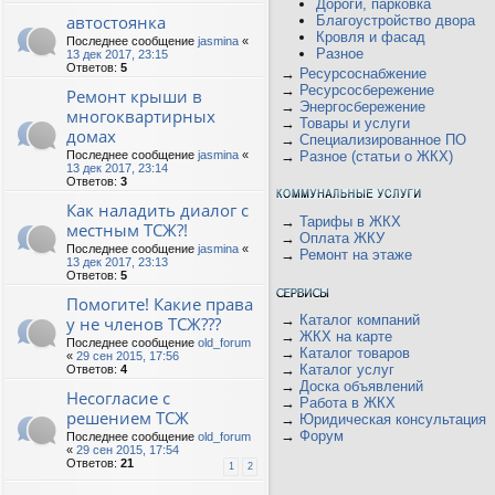
Дороги, парковка
автостоянка
Благоустройство двора
Кровля и фасад
Последнее сообщение
jasmina
«
Разное
13 дек 2017, 23:15
Ответов:
5
→
Ресурсоснабжение
→
Ресурсосбережение
Ремонт крыши в
→
Энергосбережение
многоквартирных
→
Товары и услуги
домах
→
Специализированное ПО
Последнее сообщение
jasmina
«
→
Разное (статьи о ЖКХ)
13 дек 2017, 23:14
Ответов:
3
Как наладить диалог с
→
Тарифы в ЖКХ
местным ТСЖ?!
→
Оплата ЖКУ
Последнее сообщение
jasmina
«
→
Ремонт на этаже
13 дек 2017, 23:13
Ответов:
5
Помогите! Какие права
→
Каталог компаний
у не членов ТСЖ???
→
ЖКХ на карте
Последнее сообщение
old_forum
→
Каталог товаров
«
29 сен 2015, 17:56
→
Каталог услуг
Ответов:
4
→
Доска объявлений
Несогласие с
→
Работа в ЖКХ
решением ТСЖ
→
Юридическая консультация
→
Форум
Последнее сообщение
old_forum
«
29 сен 2015, 17:54
Ответов:
21
1
2