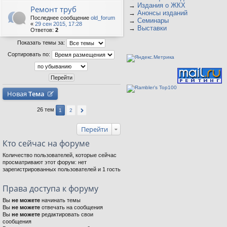
→
Издания о ЖКХ
Ремонт труб
→
Анонсы изданий
Последнее сообщение
old_forum
→
Семинары
«
29 сен 2015, 17:28
→
Выставки
Ответов:
2
Показать темы за:
Сортировать по:
Новая
Тема
26 тем
1
2
Перейти
Кто сейчас на форуме
Количество пользователей, которые сейчас
просматривают этот форум: нет
зарегистрированных пользователей и 1 гость
Права доступа к форуму
Вы
не можете
начинать темы
Вы
не можете
отвечать на сообщения
Вы
не можете
редактировать свои
сообщения