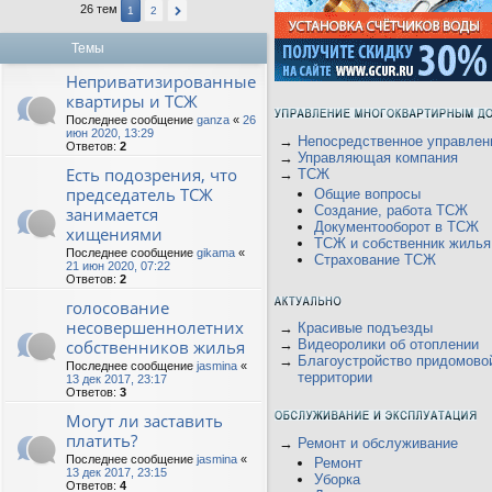
26 тем
1
2
Темы
Неприватизированные
квартиры и ТСЖ
Последнее сообщение
ganza
«
26
июн 2020, 13:29
→
Непосредственное управлен
Ответов:
2
→
Управляющая компания
Есть подозрения, что
→
ТСЖ
председатель ТСЖ
Общие вопросы
Создание, работа ТСЖ
занимается
Документооборот в ТСЖ
хищениями
ТСЖ и собственник жилья
Последнее сообщение
gikama
«
Страхование ТСЖ
21 июн 2020, 07:22
Ответов:
2
голосование
несовершеннолетних
→
Красивые подъезды
собственников жилья
→
Видеоролики об отоплении
→
Благоустройство придомово
Последнее сообщение
jasmina
«
территории
13 дек 2017, 23:17
Ответов:
3
Могут ли заставить
платить?
→
Ремонт и обслуживание
Последнее сообщение
jasmina
«
Ремонт
13 дек 2017, 23:15
Уборка
Ответов:
4