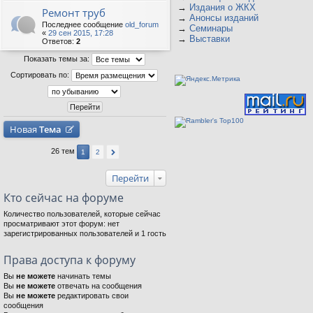
→
Издания о ЖКХ
Ремонт труб
→
Анонсы изданий
Последнее сообщение
old_forum
→
Семинары
«
29 сен 2015, 17:28
→
Выставки
Ответов:
2
Показать темы за:
Сортировать по:
Новая
Тема
26 тем
1
2
Перейти
Кто сейчас на форуме
Количество пользователей, которые сейчас
просматривают этот форум: нет
зарегистрированных пользователей и 1 гость
Права доступа к форуму
Вы
не можете
начинать темы
Вы
не можете
отвечать на сообщения
Вы
не можете
редактировать свои
сообщения