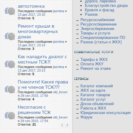
Дороги, парковка
автостоянка
Благоустройство двора
Кровля и фасад
Последнее сообщение
jasmina
«
Разное
13 дек 2017, 23:15
Ответов:
5
→
Ресурсоснабжение
→
Ресурсосбережение
Ремонт крыши в
→
Энергосбережение
многоквартирных
→
Товары и услуги
домах
→
Специализированное ПО
Последнее сообщение
jasmina
«
→
Разное (статьи о ЖКХ)
13 дек 2017, 23:14
Ответов:
3
Как наладить диалог с
→
Тарифы в ЖКХ
местным ТСЖ?!
→
Оплата ЖКУ
Последнее сообщение
jasmina
«
→
Ремонт на этаже
13 дек 2017, 23:13
Ответов:
5
Помогите! Какие права
→
Каталог компаний
у не членов ТСЖ???
→
ЖКХ на карте
Последнее сообщение
old_forum
→
Каталог товаров
«
29 сен 2015, 17:56
→
Каталог услуг
Ответов:
4
→
Доска объявлений
Несогласие с
→
Работа в ЖКХ
решением ТСЖ
→
Юридическая консультация
→
Форум
Последнее сообщение
old_forum
«
29 сен 2015, 17:54
Ответов:
21
1
2