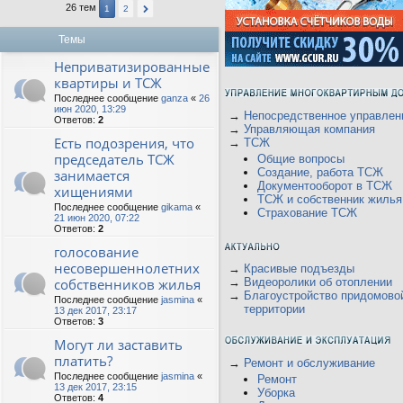
26 тем
1
2
Темы
Неприватизированные
квартиры и ТСЖ
Последнее сообщение
ganza
«
26
июн 2020, 13:29
→
Непосредственное управлен
Ответов:
2
→
Управляющая компания
Есть подозрения, что
→
ТСЖ
председатель ТСЖ
Общие вопросы
Создание, работа ТСЖ
занимается
Документооборот в ТСЖ
хищениями
ТСЖ и собственник жилья
Последнее сообщение
gikama
«
Страхование ТСЖ
21 июн 2020, 07:22
Ответов:
2
голосование
несовершеннолетних
→
Красивые подъезды
собственников жилья
→
Видеоролики об отоплении
→
Благоустройство придомово
Последнее сообщение
jasmina
«
территории
13 дек 2017, 23:17
Ответов:
3
Могут ли заставить
платить?
→
Ремонт и обслуживание
Последнее сообщение
jasmina
«
Ремонт
13 дек 2017, 23:15
Уборка
Ответов:
4