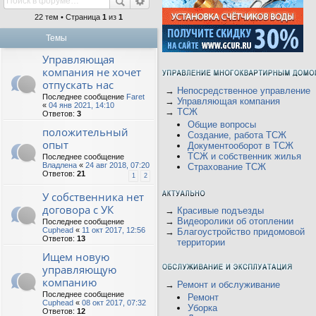
22 тем • Страница
1
из
1
Темы
Управляющая
компания не хочет
отпускать нас
→
Непосредственное управление
Последнее сообщение
Faret
→
Управляющая компания
«
04 янв 2021, 14:10
→
ТСЖ
Ответов:
3
Общие вопросы
положительный
Создание, работа ТСЖ
опыт
Документооборот в ТСЖ
ТСЖ и собственник жилья
Последнее сообщение
Владлена
«
24 авг 2018, 07:20
Страхование ТСЖ
Ответов:
21
1
2
У собственника нет
договора с УК
→
Красивые подъезды
→
Видеоролики об отоплении
Последнее сообщение
Cuphead
«
11 окт 2017, 12:56
→
Благоустройство придомовой
Ответов:
13
территории
Ищем новую
управляющую
компанию
→
Ремонт и обслуживание
Последнее сообщение
Ремонт
Cuphead
«
08 окт 2017, 07:32
Уборка
Ответов:
12