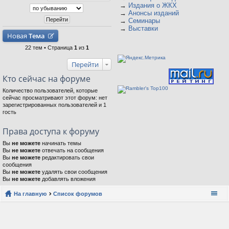
→
Издания о ЖКХ
→
Анонсы изданий
→
Семинары
→
Выставки
Новая
Тема
22 тем • Страница
1
из
1
Перейти
Кто сейчас на форуме
Количество пользователей, которые
сейчас просматривают этот форум: нет
зарегистрированных пользователей и 1
гость
Права доступа к форуму
Вы
не можете
начинать темы
Вы
не можете
отвечать на сообщения
Вы
не можете
редактировать свои
сообщения
Вы
не можете
удалять свои сообщения
Вы
не можете
добавлять вложения
На главную
Список форумов