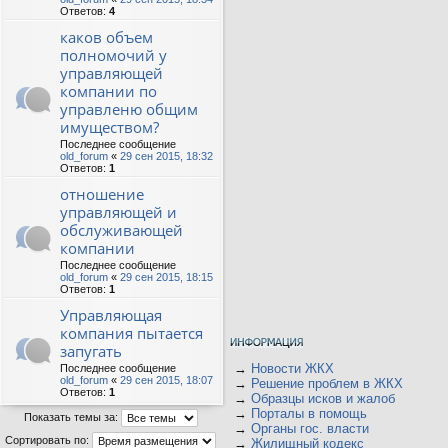
Ответов:
4
каков объем
полномочий у
управляющей
компании по
управленю общим
имуществом?
Последнее сообщение
old_forum
«
29 сен 2015, 18:32
Ответов:
1
отношение
управляющей и
обслуживающей
компании
Последнее сообщение
old_forum
«
29 сен 2015, 18:15
Ответов:
1
Управляющая
компания пытается
запугать
→
Новости ЖКХ
Последнее сообщение
old_forum
«
29 сен 2015, 18:07
→
Решение проблем в ЖКХ
Ответов:
1
→
Образцы исков и жалоб
→
Порталы в помощь
Показать темы за:
→
Органы гос. власти
Сортировать по:
→
Жилищный кодекс