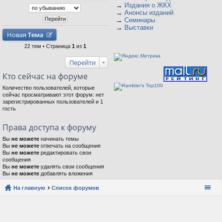
→
Издания о ЖКХ
→
Анонсы изданий
→
Семинары
→
Выставки
Новая
Тема
22 тем • Страница
1
из
1
Перейти
Кто сейчас на форуме
Количество пользователей, которые
сейчас просматривают этот форум: нет
зарегистрированных пользователей и 1
гость
Права доступа к форуму
Вы
не можете
начинать темы
Вы
не можете
отвечать на сообщения
Вы
не можете
редактировать свои
сообщения
Вы
не можете
удалять свои сообщения
Вы
не можете
добавлять вложения
На главную
Список форумов