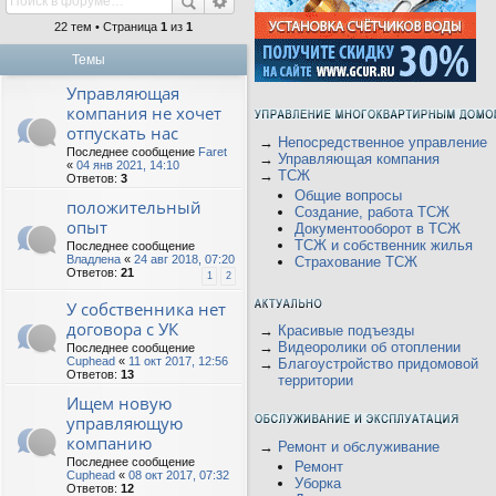
22 тем • Страница
1
из
1
Темы
Управляющая
компания не хочет
отпускать нас
→
Непосредственное управление
Последнее сообщение
Faret
→
Управляющая компания
«
04 янв 2021, 14:10
→
ТСЖ
Ответов:
3
Общие вопросы
положительный
Создание, работа ТСЖ
опыт
Документооборот в ТСЖ
ТСЖ и собственник жилья
Последнее сообщение
Владлена
«
24 авг 2018, 07:20
Страхование ТСЖ
Ответов:
21
1
2
У собственника нет
договора с УК
→
Красивые подъезды
→
Видеоролики об отоплении
Последнее сообщение
Cuphead
«
11 окт 2017, 12:56
→
Благоустройство придомовой
Ответов:
13
территории
Ищем новую
управляющую
компанию
→
Ремонт и обслуживание
Последнее сообщение
Ремонт
Cuphead
«
08 окт 2017, 07:32
Уборка
Ответов:
12