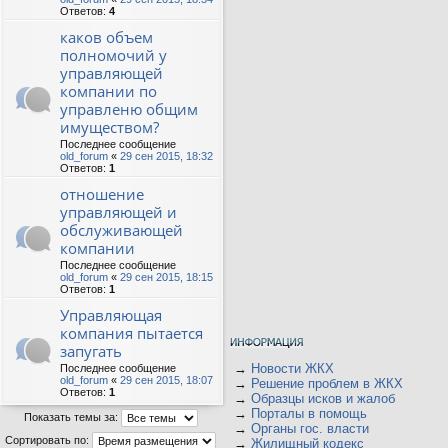
Ответов:
4
каков объем
полномочий у
управляющей
компании по
управленю общим
имуществом?
Последнее сообщение
old_forum
«
29 сен 2015, 18:32
Ответов:
1
отношение
управляющей и
обслуживающей
компании
Последнее сообщение
old_forum
«
29 сен 2015, 18:15
Ответов:
1
Управляющая
компания пытается
запугать
→
Новости ЖКХ
Последнее сообщение
old_forum
«
29 сен 2015, 18:07
→
Решение проблем в ЖКХ
Ответов:
1
→
Образцы исков и жалоб
→
Порталы в помощь
Показать темы за:
→
Органы гос. власти
Сортировать по:
→
Жилищный кодекс