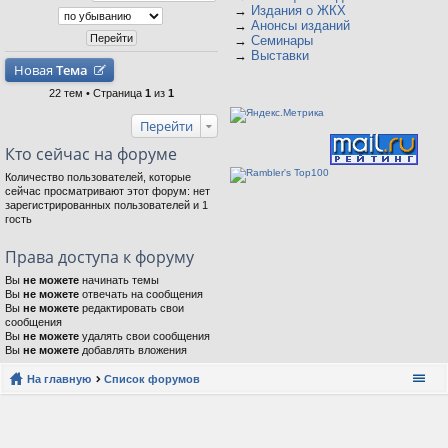
→
Издания о ЖКХ
→
Анонсы изданий
→
Семинары
→
Выставки
Новая
Тема
22 тем • Страница
1
из
1
Перейти
Кто сейчас на форуме
Количество пользователей, которые
сейчас просматривают этот форум: нет
зарегистрированных пользователей и 1
гость
Права доступа к форуму
Вы
не можете
начинать темы
Вы
не можете
отвечать на сообщения
Вы
не можете
редактировать свои
сообщения
Вы
не можете
удалять свои сообщения
Вы
не можете
добавлять вложения
На главную
Список форумов