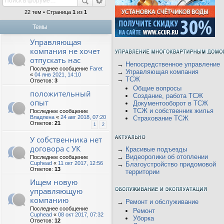
22 тем • Страница
1
из
1
Темы
Управляющая
компания не хочет
отпускать нас
→
Непосредственное управление
Последнее сообщение
Faret
→
Управляющая компания
«
04 янв 2021, 14:10
→
ТСЖ
Ответов:
3
Общие вопросы
положительный
Создание, работа ТСЖ
опыт
Документооборот в ТСЖ
ТСЖ и собственник жилья
Последнее сообщение
Владлена
«
24 авг 2018, 07:20
Страхование ТСЖ
Ответов:
21
1
2
У собственника нет
договора с УК
→
Красивые подъезды
→
Видеоролики об отоплении
Последнее сообщение
Cuphead
«
11 окт 2017, 12:56
→
Благоустройство придомовой
Ответов:
13
территории
Ищем новую
управляющую
компанию
→
Ремонт и обслуживание
Последнее сообщение
Ремонт
Cuphead
«
08 окт 2017, 07:32
Уборка
Ответов:
12