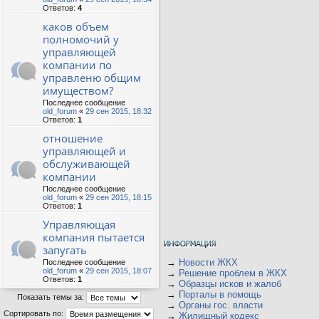
Ответов:
4
каков объем
полномочий у
управляющей
компании по
управленю общим
имуществом?
Последнее сообщение
old_forum
«
29 сен 2015, 18:32
Ответов:
1
отношение
управляющей и
обслуживающей
компании
Последнее сообщение
old_forum
«
29 сен 2015, 18:15
Ответов:
1
Управляющая
компания пытается
запугать
→
Новости ЖКХ
Последнее сообщение
old_forum
«
29 сен 2015, 18:07
→
Решение проблем в ЖКХ
Ответов:
1
→
Образцы исков и жалоб
→
Порталы в помощь
Показать темы за:
→
Органы гос. власти
Сортировать по:
→
Жилищный кодекс