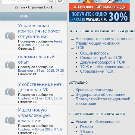
22 тем • Страница
1
из
1
Темы
Управляющая
компания не хочет
отпускать нас
→
Непосредственное управление
Последнее сообщение
Faret
→
Управляющая компания
«
04 янв 2021, 14:10
→
ТСЖ
Ответов:
3
Общие вопросы
положительный
Создание, работа ТСЖ
опыт
Документооборот в ТСЖ
ТСЖ и собственник жилья
Последнее сообщение
Владлена
«
24 авг 2018, 07:20
Страхование ТСЖ
Ответов:
21
1
2
У собственника нет
договора с УК
→
Красивые подъезды
→
Видеоролики об отоплении
Последнее сообщение
Cuphead
«
11 окт 2017, 12:56
→
Благоустройство придомовой
Ответов:
13
территории
Ищем новую
управляющую
компанию
→
Ремонт и обслуживание
Последнее сообщение
Ремонт
Cuphead
«
08 окт 2017, 07:32
Уборка
Ответов:
12