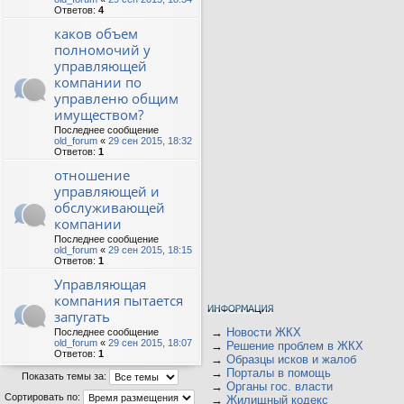
Ответов:
4
каков объем
полномочий у
управляющей
компании по
управленю общим
имуществом?
Последнее сообщение
old_forum
«
29 сен 2015, 18:32
Ответов:
1
отношение
управляющей и
обслуживающей
компании
Последнее сообщение
old_forum
«
29 сен 2015, 18:15
Ответов:
1
Управляющая
компания пытается
запугать
→
Новости ЖКХ
Последнее сообщение
old_forum
«
29 сен 2015, 18:07
→
Решение проблем в ЖКХ
Ответов:
1
→
Образцы исков и жалоб
→
Порталы в помощь
Показать темы за:
→
Органы гос. власти
Сортировать по:
→
Жилищный кодекс