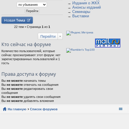
→
Издания о ЖКХ
→
Анонсы изданий
→
Семинары
→
Выставки
Новая
Тема
22 тем • Страница
1
из
1
Перейти
Кто сейчас на форуме
Количество пользователей, которые
сейчас просматривают этот форум: нет
зарегистрированных пользователей и 1
гость
Права доступа к форуму
Вы
не можете
начинать темы
Вы
не можете
отвечать на сообщения
Вы
не можете
редактировать свои
сообщения
Вы
не можете
удалять свои сообщения
Вы
не можете
добавлять вложения
На главную
Список форумов