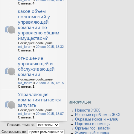
Ответов:
4
каков объем
полномочий у
управляющей
компании по
управленю общим
имуществом?
Последнее сообщение
old_forum
«
29 сен 2015, 18:32
Ответов:
1
отношение
управляющей и
обслуживающей
компании
Последнее сообщение
old_forum
«
29 сен 2015, 18:15
Ответов:
1
Управляющая
компания пытается
запугать
→
Новости ЖКХ
Последнее сообщение
old_forum
«
29 сен 2015, 18:07
→
Решение проблем в ЖКХ
Ответов:
1
→
Образцы исков и жалоб
→
Порталы в помощь
Показать темы за:
→
Органы гос. власти
Сортировать по:
→
Жилищный кодекс