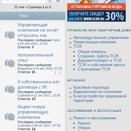
22 тем • Страница
1
из
1
Темы
Управляющая
компания не хочет
отпускать нас
→
Непосредственное управление
Последнее сообщение
Faret
→
Управляющая компания
«
04 янв 2021, 14:10
→
ТСЖ
Ответов:
3
Общие вопросы
положительный
Создание, работа ТСЖ
опыт
Документооборот в ТСЖ
ТСЖ и собственник жилья
Последнее сообщение
Владлена
«
24 авг 2018, 07:20
Страхование ТСЖ
Ответов:
21
1
2
У собственника нет
договора с УК
→
Красивые подъезды
→
Видеоролики об отоплении
Последнее сообщение
Cuphead
«
11 окт 2017, 12:56
→
Благоустройство придомовой
Ответов:
13
территории
Ищем новую
управляющую
компанию
→
Ремонт и обслуживание
Последнее сообщение
Ремонт
Cuphead
«
08 окт 2017, 07:32
Уборка
Ответов:
12