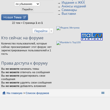
→
Издания о ЖКХ
→
Анонсы изданий
→
Семинары
→
Выставки
Новая
Тема
22 тем • Страница
1
из
1
Перейти
Кто сейчас на форуме
Количество пользователей, которые
сейчас просматривают этот форум: нет
зарегистрированных пользователей и 1
гость
Права доступа к форуму
Вы
не можете
начинать темы
Вы
не можете
отвечать на сообщения
Вы
не можете
редактировать свои
сообщения
Вы
не можете
удалять свои сообщения
Вы
не можете
добавлять вложения
На главную
Список форумов