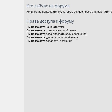
Кто сейчас на форуме
Количество пользователей, которые сейчас просматривают этот ф
Права доступа к форуму
Вы
не можете
начинать темы
Вы
не можете
отвечать на сообщения
Вы
не можете
редактировать свои сообщения
Вы
не можете
удалять свои сообщения
Вы
не можете
добавлять вложения