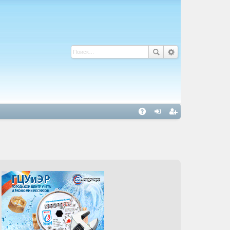
С
A
хо
ег
Q
д
ис
тр
ац
ия