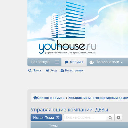
На главную
Форумы
Пользователи
Поиск
Вход
с
Регистрация
ы
лк
и
Список форумов
Управление многоквартирным домо
Управляющие компании, ДЕЗы
Новая
Тема
Темы