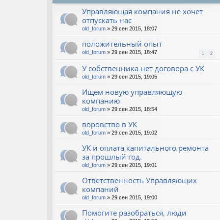
Управляющая компания не хочет
отпускать нас
old_forum
» 29 сен 2015, 18:07
положительный опыт
old_forum
» 29 сен 2015, 18:47
1
2
У собственника нет договора с УК
old_forum
» 29 сен 2015, 19:05
Ищем новую управляющую
компанию
old_forum
» 29 сен 2015, 18:54
воровство в УК
old_forum
» 29 сен 2015, 19:02
УК и оплата капитального ремонта
за прошлый год.
old_forum
» 29 сен 2015, 19:01
Ответственность Управляющих
компаний
old_forum
» 29 сен 2015, 19:00
Помогите разобраться, люди