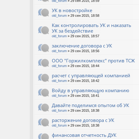
old_forum
» 29 сен 2015, 18:59
УК в новостройке
old_forum
» 29 сен 2015, 18:58
Как контролировать УК и наказать
УК за бездействие
old_forum
» 29 сен 2015, 18:57
заключение договора с УК
old_forum
» 29 сен 2015, 18:56
ООО "Горжилкомплекс" против ТСЖ
old_forum
» 29 сен 2015, 18:44
расчет с управляющей компанией
old_forum
» 29 сен 2015, 18:42
Войду в управляющую компанию
old_forum
» 29 сен 2015, 18:41
Давайте поделимся опытом об УК
old_forum
» 29 сен 2015, 18:38
расторжение договора с УК
old_forum
» 29 сен 2015, 18:38
финансовая отчетность ДУК