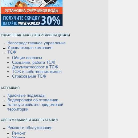
→
Непосредственное управление
→
Управляющая компания
→
ТСЖ
Общие вопросы
Создание, работа ТСЖ
Документооборот в ТСЖ
ТСЖ и собственник жилья
Страхование ТСЖ
→
Красивые подъезды
→
Видеоролики об отоплении
→
Благоустройство придомовой
территории
→
Ремонт и обслуживание
Ремонт
Уборка