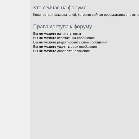
Кто сейчас на форуме
Количество пользователей, которые сейчас просматривают этот ф
Права доступа к форуму
Вы
не можете
начинать темы
Вы
не можете
отвечать на сообщения
Вы
не можете
редактировать свои сообщения
Вы
не можете
удалять свои сообщения
Вы
не можете
добавлять вложения