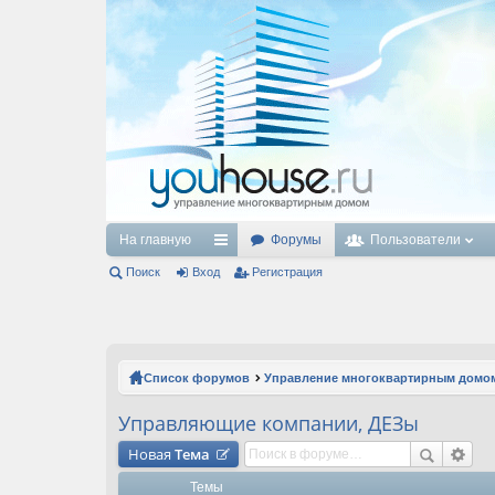
На главную
Форумы
Пользователи
Поиск
Вход
с
Регистрация
ы
лк
и
Список форумов
Управление многоквартирным домо
Управляющие компании, ДЕЗы
Новая
Тема
Темы