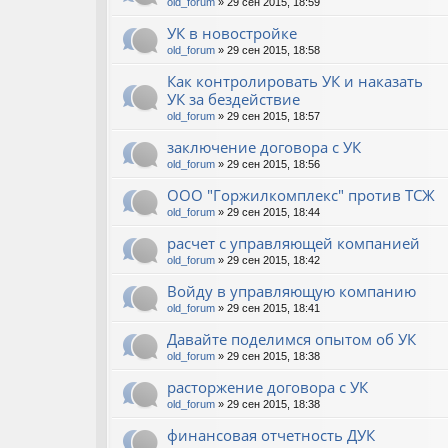
old_forum
» 29 сен 2015, 18:59
УК в новостройке
old_forum
» 29 сен 2015, 18:58
Как контролировать УК и наказать
УК за бездействие
old_forum
» 29 сен 2015, 18:57
заключение договора с УК
old_forum
» 29 сен 2015, 18:56
ООО "Горжилкомплекс" против ТСЖ
old_forum
» 29 сен 2015, 18:44
расчет с управляющей компанией
old_forum
» 29 сен 2015, 18:42
Войду в управляющую компанию
old_forum
» 29 сен 2015, 18:41
Давайте поделимся опытом об УК
old_forum
» 29 сен 2015, 18:38
расторжение договора с УК
old_forum
» 29 сен 2015, 18:38
финансовая отчетность ДУК