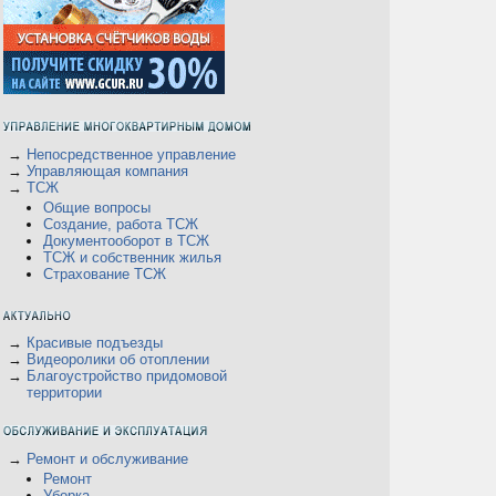
→
Непосредственное управление
→
Управляющая компания
→
ТСЖ
Общие вопросы
Создание, работа ТСЖ
Документооборот в ТСЖ
ТСЖ и собственник жилья
Страхование ТСЖ
→
Красивые подъезды
→
Видеоролики об отоплении
→
Благоустройство придомовой
территории
→
Ремонт и обслуживание
Ремонт
Уборка