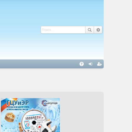
С
A
хо
ег
Q
д
ис
тр
ац
ия