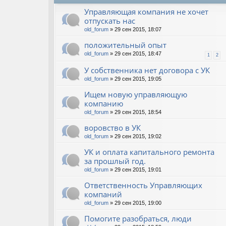
Управляющая компания не хочет
отпускать нас
old_forum
» 29 сен 2015, 18:07
положительный опыт
old_forum
» 29 сен 2015, 18:47
1
2
У собственника нет договора с УК
old_forum
» 29 сен 2015, 19:05
Ищем новую управляющую
компанию
old_forum
» 29 сен 2015, 18:54
воровство в УК
old_forum
» 29 сен 2015, 19:02
УК и оплата капитального ремонта
за прошлый год.
old_forum
» 29 сен 2015, 19:01
Ответственность Управляющих
компаний
old_forum
» 29 сен 2015, 19:00
Помогите разобраться, люди