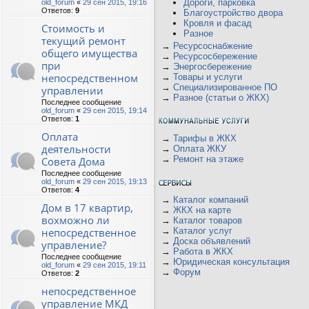
Дороги, парковка
old_forum
«
29 сен 2015, 19:16
Ответов:
9
Благоустройство двора
Кровля и фасад
Стоимость и
Разное
текущий ремонт
→
Ресурсоснабжение
общего имущества
→
Ресурсосбережение
при
→
Энергосбережение
непосредственном
→
Товары и услуги
→
Специализированное ПО
управлении
→
Разное (статьи о ЖКХ)
Последнее сообщение
old_forum
«
29 сен 2015, 19:14
Ответов:
1
Оплата
→
Тарифы в ЖКХ
деятельности
→
Оплата ЖКУ
→
Ремонт на этаже
Совета Дома
Последнее сообщение
old_forum
«
29 сен 2015, 19:13
Ответов:
4
→
Каталог компаний
Дом в 17 квартир,
→
ЖКХ на карте
вохможно ли
→
Каталог товаров
непосредственное
→
Каталог услуг
→
Доска объявлений
управление?
→
Работа в ЖКХ
Последнее сообщение
→
Юридическая консультация
old_forum
«
29 сен 2015, 19:11
→
Форум
Ответов:
2
непосредственное
управление МКД