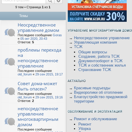
9 тем • Страница
1
из
1
Темы
Неосредственное
управление домом
Последнее сообщение
Goras
→
Непосредственное управление
«
05 окт 2020, 20:43
→
Управляющая компания
Ответов:
5
→
ТСЖ
проблемы перехода
Общие вопросы
на
Создание, работа ТСЖ
непосредственное
Документооборот в ТСЖ
управление
ТСЖ и собственник жилья
Страхование ТСЖ
Последнее сообщение
old_forum
«
29 сен 2015, 19:17
Совет дома-может
быть опасен?
→
Красивые подъезды
→
Видеоролики об отоплении
Последнее сообщение
→
Благоустройство придомовой
old_forum
«
29 сен 2015, 19:16
Ответов:
2
территории
непосредственное
управление
многоквартирным
→
Ремонт и обслуживание
домом
Ремонт
Уборка
Последнее сообщение