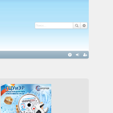
С
A
хо
ег
Q
д
ис
тр
ац
ия