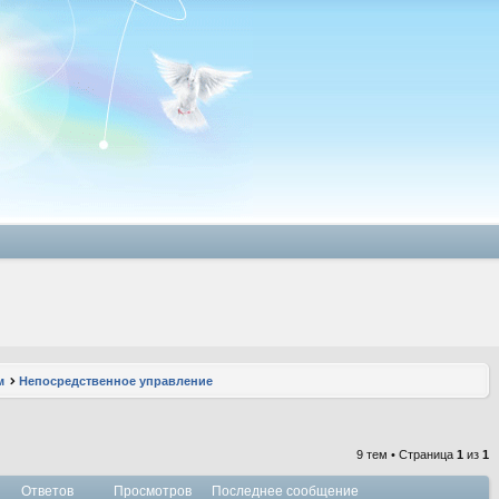
м
Непосредственное управление
9 тем • Страница
1
из
1
Ответов
Просмотров
Последнее сообщение