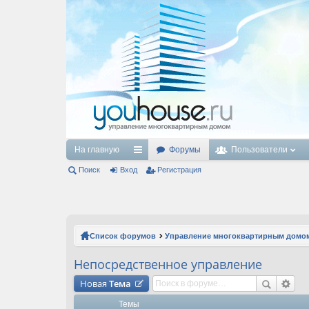
На главную
Форумы
Пользователи
Поиск
Вход
с
Регистрация
ы
лк
и
Список форумов
Управление многоквартирным домо
Непосредственное управление
Новая
Тема
Темы