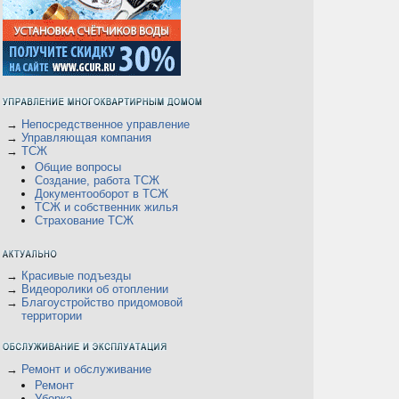
→
Непосредственное управление
→
Управляющая компания
→
ТСЖ
Общие вопросы
Создание, работа ТСЖ
Документооборот в ТСЖ
ТСЖ и собственник жилья
Страхование ТСЖ
→
Красивые подъезды
→
Видеоролики об отоплении
→
Благоустройство придомовой
территории
→
Ремонт и обслуживание
Ремонт
Уборка