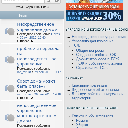
9 тем • Страница
1
из
1
Темы
Неосредственное
управление домом
Последнее сообщение
Goras
→
Непосредственное управление
«
05 окт 2020, 20:43
→
Управляющая компания
Ответов:
5
→
ТСЖ
проблемы перехода
Общие вопросы
на
Создание, работа ТСЖ
непосредственное
Документооборот в ТСЖ
управление
ТСЖ и собственник жилья
Страхование ТСЖ
Последнее сообщение
old_forum
«
29 сен 2015, 19:17
Совет дома-может
быть опасен?
→
Красивые подъезды
→
Видеоролики об отоплении
Последнее сообщение
→
Благоустройство придомовой
old_forum
«
29 сен 2015, 19:16
Ответов:
2
территории
непосредственное
управление
многоквартирным
→
Ремонт и обслуживание
домом
Ремонт
Уборка
Последнее сообщение