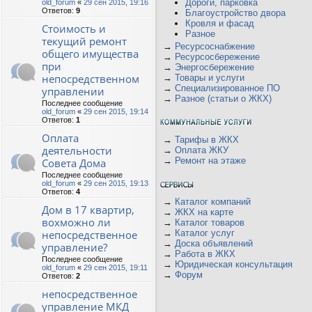
Дороги, парковка
old_forum
«
29 сен 2015, 19:16
Ответов:
9
Благоустройство двора
Кровля и фасад
Стоимость и
Разное
текущий ремонт
→
Ресурсоснабжение
общего имущества
→
Ресурсосбережение
при
→
Энергосбережение
непосредственном
→
Товары и услуги
→
Специализированное ПО
управлении
→
Разное (статьи о ЖКХ)
Последнее сообщение
old_forum
«
29 сен 2015, 19:14
Ответов:
1
Оплата
→
Тарифы в ЖКХ
деятельности
→
Оплата ЖКУ
→
Ремонт на этаже
Совета Дома
Последнее сообщение
old_forum
«
29 сен 2015, 19:13
Ответов:
4
→
Каталог компаний
Дом в 17 квартир,
→
ЖКХ на карте
вохможно ли
→
Каталог товаров
непосредственное
→
Каталог услуг
→
Доска объявлений
управление?
→
Работа в ЖКХ
Последнее сообщение
→
Юридическая консультация
old_forum
«
29 сен 2015, 19:11
→
Форум
Ответов:
2
непосредственное
управление МКД