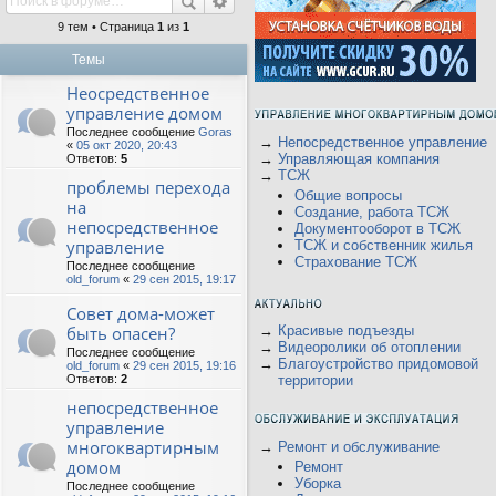
9 тем • Страница
1
из
1
Темы
Неосредственное
управление домом
Последнее сообщение
Goras
→
Непосредственное управление
«
05 окт 2020, 20:43
→
Управляющая компания
Ответов:
5
→
ТСЖ
проблемы перехода
Общие вопросы
на
Создание, работа ТСЖ
непосредственное
Документооборот в ТСЖ
управление
ТСЖ и собственник жилья
Страхование ТСЖ
Последнее сообщение
old_forum
«
29 сен 2015, 19:17
Совет дома-может
быть опасен?
→
Красивые подъезды
→
Видеоролики об отоплении
Последнее сообщение
→
Благоустройство придомовой
old_forum
«
29 сен 2015, 19:16
Ответов:
2
территории
непосредственное
управление
многоквартирным
→
Ремонт и обслуживание
домом
Ремонт
Уборка
Последнее сообщение