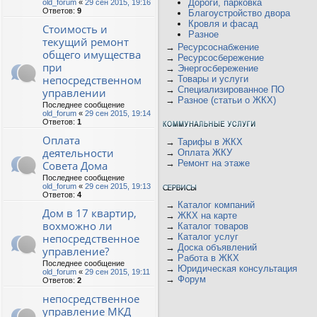
Дороги, парковка
old_forum
«
29 сен 2015, 19:16
Ответов:
9
Благоустройство двора
Кровля и фасад
Стоимость и
Разное
текущий ремонт
→
Ресурсоснабжение
общего имущества
→
Ресурсосбережение
при
→
Энергосбережение
непосредственном
→
Товары и услуги
→
Специализированное ПО
управлении
→
Разное (статьи о ЖКХ)
Последнее сообщение
old_forum
«
29 сен 2015, 19:14
Ответов:
1
Оплата
→
Тарифы в ЖКХ
деятельности
→
Оплата ЖКУ
→
Ремонт на этаже
Совета Дома
Последнее сообщение
old_forum
«
29 сен 2015, 19:13
Ответов:
4
→
Каталог компаний
Дом в 17 квартир,
→
ЖКХ на карте
вохможно ли
→
Каталог товаров
непосредственное
→
Каталог услуг
→
Доска объявлений
управление?
→
Работа в ЖКХ
Последнее сообщение
→
Юридическая консультация
old_forum
«
29 сен 2015, 19:11
→
Форум
Ответов:
2
непосредственное
управление МКД