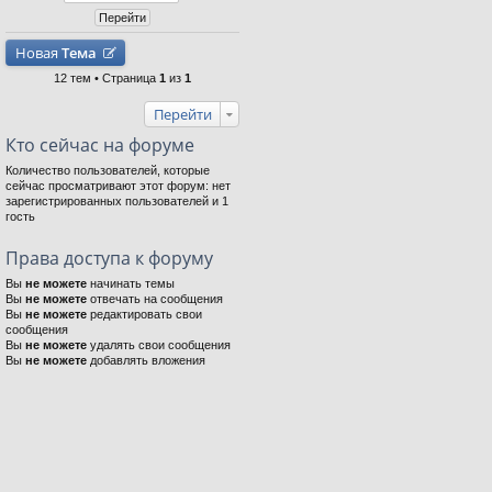
Новая
Тема
12 тем • Страница
1
из
1
Перейти
Кто сейчас на форуме
Количество пользователей, которые
сейчас просматривают этот форум: нет
зарегистрированных пользователей и 1
гость
Права доступа к форуму
Вы
не можете
начинать темы
Вы
не можете
отвечать на сообщения
Вы
не можете
редактировать свои
сообщения
Вы
не можете
удалять свои сообщения
Вы
не можете
добавлять вложения