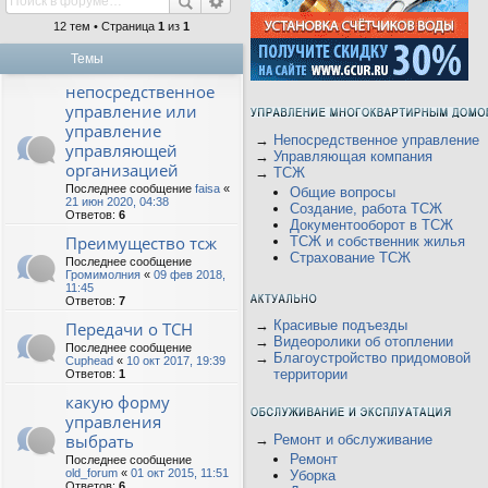
12 тем • Страница
1
из
1
Темы
непосредственное
управление или
управление
→
Непосредственное управление
управляющей
→
Управляющая компания
организацией
→
ТСЖ
Последнее сообщение
faisa
«
Общие вопросы
21 июн 2020, 04:38
Создание, работа ТСЖ
Ответов:
6
Документооборот в ТСЖ
Преимущество тсж
ТСЖ и собственник жилья
Страхование ТСЖ
Последнее сообщение
Громимолния
«
09 фев 2018,
11:45
Ответов:
7
→
Красивые подъезды
Передачи о ТСН
→
Видеоролики об отоплении
Последнее сообщение
→
Благоустройство придомовой
Cuphead
«
10 окт 2017, 19:39
территории
Ответов:
1
какую форму
управления
выбрать
→
Ремонт и обслуживание
Ремонт
Последнее сообщение
old_forum
«
01 окт 2015, 11:51
Уборка
Ответов:
6