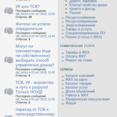
Дороги, парковка
Благоустройство двора
УК или ТСЖ?
Кровля и фасад
Последнее сообщение
Разное
old_forum
«
01 окт 2015, 11:50
Ответов:
19
→
Ресурсоснабжение
→
Ресурсосбережение
Жители не успели
→
Энергосбережение
определиться
→
Товары и услуги
→
Специализированное ПО
Последнее сообщение
old_forum
«
01 окт 2015, 11:44
→
Разное (статьи о ЖКХ)
Ответов:
2
Могут ли
соинвесторы (еще
→
Тарифы в ЖКХ
не собственники)
→
Оплата ЖКУ
выбирать способ
→
Ремонт на этаже
управления домом?
Последнее сообщение
old_forum
«
01 окт 2015, 11:43
→
Каталог компаний
Ответов:
4
→
ЖКХ на карте
ТСЖ, УК - воровство
→
Каталог товаров
и путь к разрухе!
→
Каталог услуг
Только НОУД!
→
Доска объявлений
→
Работа в ЖКХ
Последнее сообщение
→
Юридическая консультация
old_forum
«
01 окт 2015, 11:40
Ответов:
2
→
Форум
переход от ТСЖ к
непосредственному