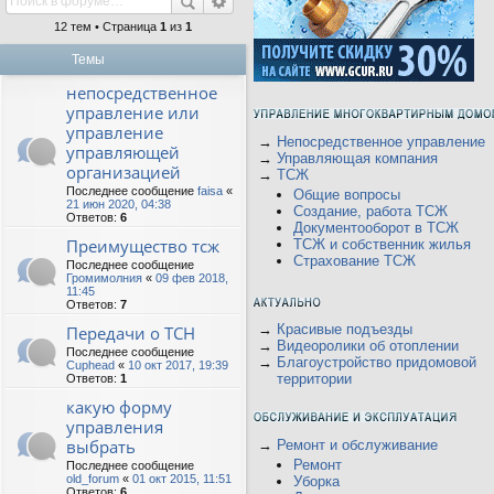
12 тем • Страница
1
из
1
Темы
непосредственное
управление или
управление
→
Непосредственное управление
управляющей
→
Управляющая компания
организацией
→
ТСЖ
Последнее сообщение
faisa
«
Общие вопросы
21 июн 2020, 04:38
Создание, работа ТСЖ
Ответов:
6
Документооборот в ТСЖ
Преимущество тсж
ТСЖ и собственник жилья
Страхование ТСЖ
Последнее сообщение
Громимолния
«
09 фев 2018,
11:45
Ответов:
7
→
Красивые подъезды
Передачи о ТСН
→
Видеоролики об отоплении
Последнее сообщение
→
Благоустройство придомовой
Cuphead
«
10 окт 2017, 19:39
территории
Ответов:
1
какую форму
управления
выбрать
→
Ремонт и обслуживание
Ремонт
Последнее сообщение
old_forum
«
01 окт 2015, 11:51
Уборка
Ответов:
6