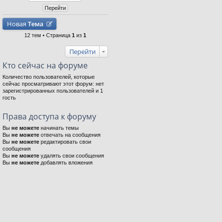
Новая
Тема
12 тем • Страница
1
из
1
Перейти
Кто сейчас на форуме
Количество пользователей, которые
сейчас просматривают этот форум: нет
зарегистрированных пользователей и 1
гость
Права доступа к форуму
Вы
не можете
начинать темы
Вы
не можете
отвечать на сообщения
Вы
не можете
редактировать свои
сообщения
Вы
не можете
удалять свои сообщения
Вы
не можете
добавлять вложения