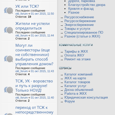
Дороги, парковка
Благоустройство двора
УК или ТСЖ?
Кровля и фасад
Последнее сообщение
Разное
old_forum
«
01 окт 2015, 11:50
Ответов:
19
→
Ресурсоснабжение
→
Ресурсосбережение
Жители не успели
→
Энергосбережение
определиться
→
Товары и услуги
→
Специализированное ПО
Последнее сообщение
old_forum
«
01 окт 2015, 11:44
→
Разное (статьи о ЖКХ)
Ответов:
2
Могут ли
соинвесторы (еще
→
Тарифы в ЖКХ
не собственники)
→
Оплата ЖКУ
выбирать способ
→
Ремонт на этаже
управления домом?
Последнее сообщение
old_forum
«
01 окт 2015, 11:43
→
Каталог компаний
Ответов:
4
→
ЖКХ на карте
ТСЖ, УК - воровство
→
Каталог товаров
и путь к разрухе!
→
Каталог услуг
Только НОУД!
→
Доска объявлений
→
Работа в ЖКХ
Последнее сообщение
→
Юридическая консультация
old_forum
«
01 окт 2015, 11:40
Ответов:
2
→
Форум
переход от ТСЖ к
непосредственному