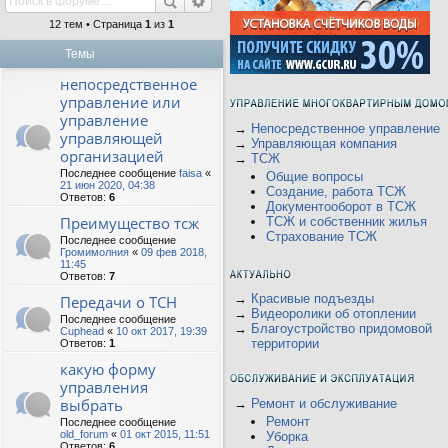
12 тем • Страница
1
из
1
Темы
непосредственное
управление или
управление
→
Непосредственное управление
управляющей
→
Управляющая компания
организацией
→
ТСЖ
Последнее сообщение
faisa
«
Общие вопросы
21 июн 2020, 04:38
Создание, работа ТСЖ
Ответов:
6
Документооборот в ТСЖ
Преимущество тсж
ТСЖ и собственник жилья
Страхование ТСЖ
Последнее сообщение
Громимолния
«
09 фев 2018,
11:45
Ответов:
7
→
Красивые подъезды
Передачи о ТСН
→
Видеоролики об отоплении
Последнее сообщение
→
Благоустройство придомовой
Cuphead
«
10 окт 2017, 19:39
территории
Ответов:
1
какую форму
управления
выбрать
→
Ремонт и обслуживание
Ремонт
Последнее сообщение
old_forum
«
01 окт 2015, 11:51
Уборка
Ответов:
6