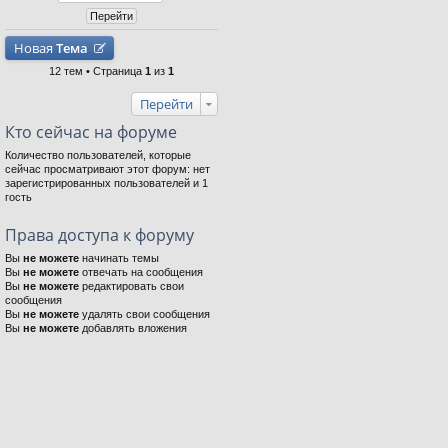
Новая
Тема
12 тем • Страница
1
из
1
Перейти
Кто сейчас на форуме
Количество пользователей, которые
сейчас просматривают этот форум: нет
зарегистрированных пользователей и 1
гость
Права доступа к форуму
Вы
не можете
начинать темы
Вы
не можете
отвечать на сообщения
Вы
не можете
редактировать свои
сообщения
Вы
не можете
удалять свои сообщения
Вы
не можете
добавлять вложения