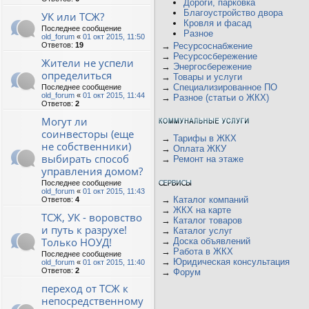
Дороги, парковка
Благоустройство двора
УК или ТСЖ?
Кровля и фасад
Последнее сообщение
Разное
old_forum
«
01 окт 2015, 11:50
Ответов:
19
→
Ресурсоснабжение
→
Ресурсосбережение
Жители не успели
→
Энергосбережение
определиться
→
Товары и услуги
→
Специализированное ПО
Последнее сообщение
old_forum
«
01 окт 2015, 11:44
→
Разное (статьи о ЖКХ)
Ответов:
2
Могут ли
соинвесторы (еще
→
Тарифы в ЖКХ
не собственники)
→
Оплата ЖКУ
выбирать способ
→
Ремонт на этаже
управления домом?
Последнее сообщение
old_forum
«
01 окт 2015, 11:43
→
Каталог компаний
Ответов:
4
→
ЖКХ на карте
ТСЖ, УК - воровство
→
Каталог товаров
и путь к разрухе!
→
Каталог услуг
Только НОУД!
→
Доска объявлений
→
Работа в ЖКХ
Последнее сообщение
→
Юридическая консультация
old_forum
«
01 окт 2015, 11:40
Ответов:
2
→
Форум
переход от ТСЖ к
непосредственному