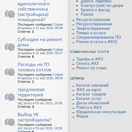
Дороги, парковка
единоличного
Благоустройство двора
собственника
Кровля и фасад
(застройщика)
Разное
помещений?
→
Ресурсоснабжение
→
Ресурсосбережение
Последнее сообщение
София
Игоревна
«
12 янв 2018, 09:28
→
Энергосбережение
Ответов:
1
→
Товары и услуги
→
Специализированное ПО
Субсидии на ремонт
→
Разное (статьи о ЖКХ)
дома
Последнее сообщение
София
Игоревна
«
12 янв 2018, 09:27
Ответов:
6
→
Тарифы в ЖКХ
Расходы на ТО
→
Оплата ЖКУ
→
Ремонт на этаже
газовых котлов
Последнее сообщение
София
Игоревна
«
12 янв 2018, 09:26
Ответов:
1
→
Каталог компаний
придомовая
→
ЖКХ на карте
территория
→
Каталог товаров
→
Каталог услуг
Последнее сообщение
→
Доска объявлений
old_forum
«
03 окт 2015, 16:58
Ответов:
3
→
Работа в ЖКХ
→
Юридическая консультация
Выбор УК
→
Форум
застройщиком?
Последнее сообщение
old_forum
«
03 окт 2015, 16:56
Ответов:
6