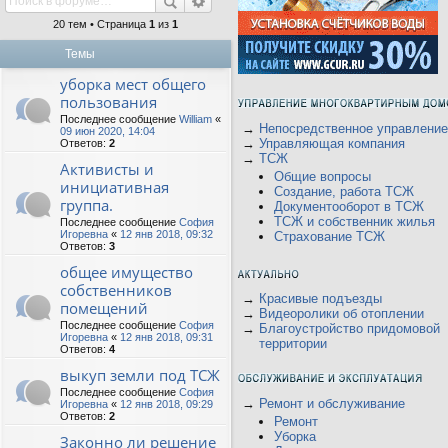
20 тем • Страница
1
из
1
Темы
уборка мест общего
пользования
Последнее сообщение
William
«
→
Непосредственное управление
09 июн 2020, 14:04
→
Управляющая компания
Ответов:
2
→
ТСЖ
Активисты и
Общие вопросы
инициативная
Создание, работа ТСЖ
группа.
Документооборот в ТСЖ
ТСЖ и собственник жилья
Последнее сообщение
София
Игоревна
«
12 янв 2018, 09:32
Страхование ТСЖ
Ответов:
3
общее имущество
собственников
→
Красивые подъезды
помещений
→
Видеоролики об отоплении
Последнее сообщение
София
→
Благоустройство придомовой
Игоревна
«
12 янв 2018, 09:31
территории
Ответов:
4
выкуп земли под ТСЖ
Последнее сообщение
София
→
Ремонт и обслуживание
Игоревна
«
12 янв 2018, 09:29
Ответов:
2
Ремонт
Уборка
Законно ли решение