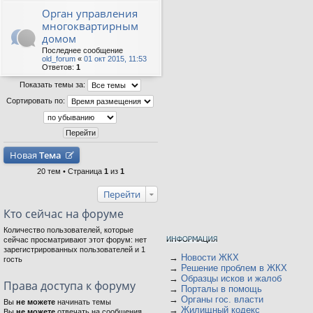
Орган управления
многоквартирным
домом
Последнее сообщение
old_forum
«
01 окт 2015, 11:53
Ответов:
1
Показать темы за:
Сортировать по:
Новая
Тема
20 тем • Страница
1
из
1
Перейти
Кто сейчас на форуме
Количество пользователей, которые
сейчас просматривают этот форум: нет
зарегистрированных пользователей и 1
→
Новости ЖКХ
гость
→
Решение проблем в ЖКХ
→
Образцы исков и жалоб
Права доступа к форуму
→
Порталы в помощь
→
Органы гос. власти
Вы
не можете
начинать темы
→
Жилищный кодекс
Вы
не можете
отвечать на сообщения