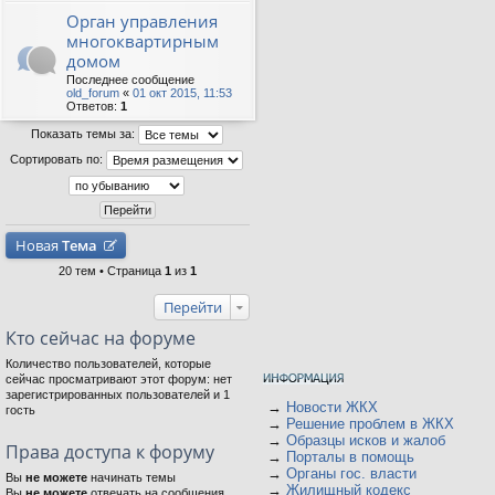
Орган управления
многоквартирным
домом
Последнее сообщение
old_forum
«
01 окт 2015, 11:53
Ответов:
1
Показать темы за:
Сортировать по:
Новая
Тема
20 тем • Страница
1
из
1
Перейти
Кто сейчас на форуме
Количество пользователей, которые
сейчас просматривают этот форум: нет
зарегистрированных пользователей и 1
→
Новости ЖКХ
гость
→
Решение проблем в ЖКХ
→
Образцы исков и жалоб
Права доступа к форуму
→
Порталы в помощь
→
Органы гос. власти
Вы
не можете
начинать темы
→
Жилищный кодекс
Вы
не можете
отвечать на сообщения