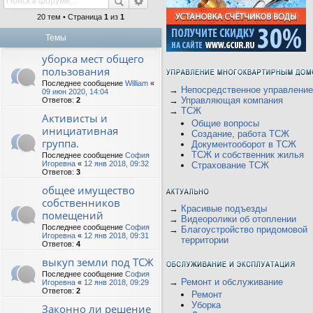
20 тем • Страница
1
из
1
Темы
уборка мест общего
пользования
Последнее сообщение
William
«
→
Непосредственное управление
09 июн 2020, 14:04
→
Управляющая компания
Ответов:
2
→
ТСЖ
Активисты и
Общие вопросы
инициативная
Создание, работа ТСЖ
группа.
Документооборот в ТСЖ
ТСЖ и собственник жилья
Последнее сообщение
София
Игоревна
«
12 янв 2018, 09:32
Страхование ТСЖ
Ответов:
3
общее имущество
собственников
→
Красивые подъезды
помещений
→
Видеоролики об отоплении
Последнее сообщение
София
→
Благоустройство придомовой
Игоревна
«
12 янв 2018, 09:31
территории
Ответов:
4
выкуп земли под ТСЖ
Последнее сообщение
София
→
Ремонт и обслуживание
Игоревна
«
12 янв 2018, 09:29
Ответов:
2
Ремонт
Уборка
Законно ли решение