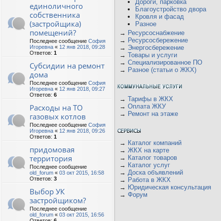
Дороги, парковка
единоличного
Благоустройство двора
собственника
Кровля и фасад
(застройщика)
Разное
помещений?
→
Ресурсоснабжение
→
Ресурсосбережение
Последнее сообщение
София
Игоревна
«
12 янв 2018, 09:28
→
Энергосбережение
Ответов:
1
→
Товары и услуги
→
Специализированное ПО
Субсидии на ремонт
→
Разное (статьи о ЖКХ)
дома
Последнее сообщение
София
Игоревна
«
12 янв 2018, 09:27
Ответов:
6
→
Тарифы в ЖКХ
Расходы на ТО
→
Оплата ЖКУ
→
Ремонт на этаже
газовых котлов
Последнее сообщение
София
Игоревна
«
12 янв 2018, 09:26
Ответов:
1
→
Каталог компаний
придомовая
→
ЖКХ на карте
территория
→
Каталог товаров
→
Каталог услуг
Последнее сообщение
→
Доска объявлений
old_forum
«
03 окт 2015, 16:58
Ответов:
3
→
Работа в ЖКХ
→
Юридическая консультация
Выбор УК
→
Форум
застройщиком?
Последнее сообщение
old_forum
«
03 окт 2015, 16:56
Ответов:
6