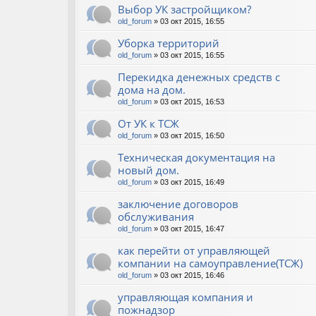
Выбор УК застройщиком?
old_forum
» 03 окт 2015, 16:55
Уборка территорий
old_forum
» 03 окт 2015, 16:55
Перекидка денежных средств с
дома на дом.
old_forum
» 03 окт 2015, 16:53
От УК к ТСЖ
old_forum
» 03 окт 2015, 16:50
Техническая документация на
новый дом.
old_forum
» 03 окт 2015, 16:49
заключение договоров
обслуживания
old_forum
» 03 окт 2015, 16:47
как перейти от управляющей
компании на самоуправление(ТСЖ)
old_forum
» 03 окт 2015, 16:46
управляющая компания и
пожнадзор