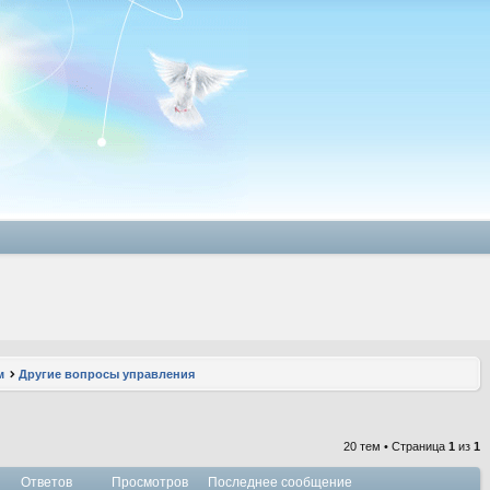
м
Другие вопросы управления
20 тем • Страница
1
из
1
Ответов
Просмотров
Последнее сообщение