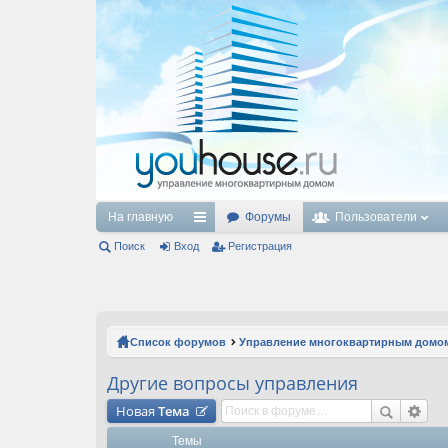
На главную
Форумы
Пользователи
Поиск
Вход
с
Регистрация
ы
лк
и
Список форумов
Управление многоквартирным домо
Другие вопросы управления
Новая
Тема
Темы