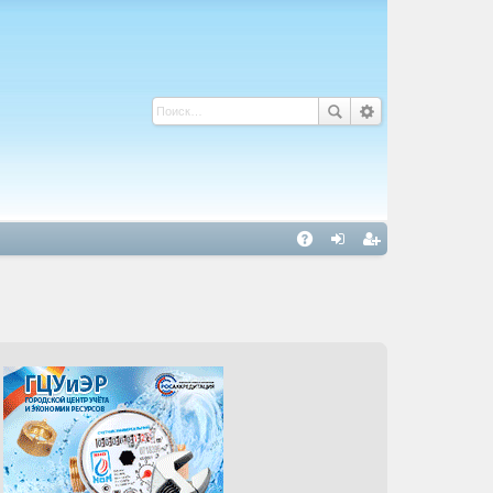
С
A
хо
ег
Q
д
ис
тр
ац
ия