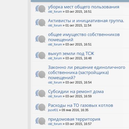
уборка мест общего пользования
old_forum
» 03 окт 2015, 16:51
Активисты и инициативная группа.
old_forum
» 01 окт 2015, 11:54
общее имущество собственников
помещений
old_forum
» 03 окт 2015, 16:51
выкуп земли под ТСЖ
old_forum
» 03 окт 2015, 16:48
Законно ли решение единоличного
собственника (застройщика)
помещений?
old_forum
» 03 окт 2015, 16:54
Субсидии на ремонт дома
old_forum
» 03 окт 2015, 16:59
Расходы на ТО газовых котлов
jozef01
» 09 янв 2016, 16:35
придомовая территория
old_forum
» 03 окт 2015, 16:57