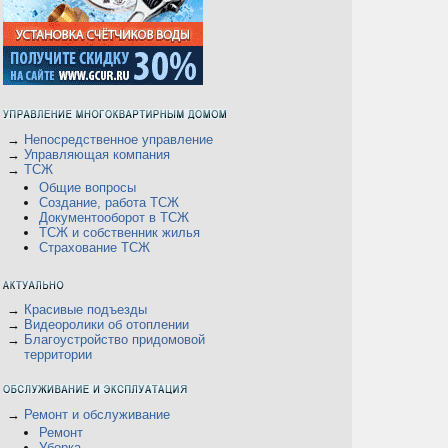
→
Непосредственное управление
→
Управляющая компания
→
ТСЖ
Общие вопросы
Создание, работа ТСЖ
Документооборот в ТСЖ
ТСЖ и собственник жилья
Страхование ТСЖ
→
Красивые подъезды
→
Видеоролики об отоплении
→
Благоустройство придомовой
территории
→
Ремонт и обслуживание
Ремонт
Уборка