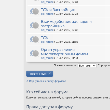
old_forum
» 01 окт 2015, 12:34
ТСЖ и Застройщик
old_forum
» 01 окт 2015, 12:33
Взаимодействие жильцов и
застройщика
old_forum
» 01 окт 2015, 12:33
ТСЖ
old_forum
» 01 окт 2015, 11:55
Орган управления
многоквартирным домом
old_forum
» 01 окт 2015, 11:53
Показать темы за:
Сортиров
Новая
Тема
Вернуться к списку форумов
Кто сейчас на форуме
Количество пользователей, которые сейчас просматривают этот ф
Права доступа к форуму