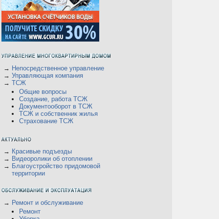
→
Непосредственное управление
→
Управляющая компания
→
ТСЖ
Общие вопросы
Создание, работа ТСЖ
Документооборот в ТСЖ
ТСЖ и собственник жилья
Страхование ТСЖ
→
Красивые подъезды
→
Видеоролики об отоплении
→
Благоустройство придомовой
территории
→
Ремонт и обслуживание
Ремонт
Уборка