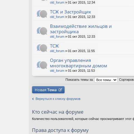
old_forum
» 01 окт 2015, 12:34
ТСЖ и Застройщик
old_forum
» 01 окт 2015, 12:33
Взаимодействие жильцов и
застройщика
old_forum
» 01 окт 2015, 12:33
ТСЖ
old_forum
» 01 окт 2015, 11:55
Орган управления
многоквартирным домом
old_forum
» 01 окт 2015, 11:53
Показать темы за:
Сортиров
Новая
Тема
Вернуться к списку форумов
Кто сейчас на форуме
Количество пользователей, которые сейчас просматривают этот ф
Права доступа к форуму