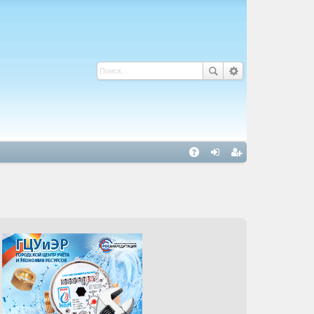
С
A
хо
ег
Q
д
ис
тр
ац
ия