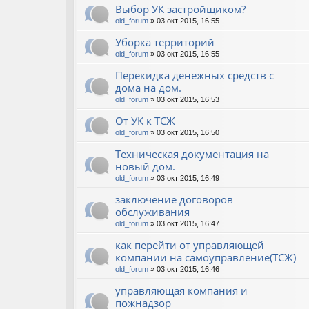
Выбор УК застройщиком?
old_forum
» 03 окт 2015, 16:55
Уборка территорий
old_forum
» 03 окт 2015, 16:55
Перекидка денежных средств с
дома на дом.
old_forum
» 03 окт 2015, 16:53
От УК к ТСЖ
old_forum
» 03 окт 2015, 16:50
Техническая документация на
новый дом.
old_forum
» 03 окт 2015, 16:49
заключение договоров
обслуживания
old_forum
» 03 окт 2015, 16:47
как перейти от управляющей
компании на самоуправление(ТСЖ)
old_forum
» 03 окт 2015, 16:46
управляющая компания и
пожнадзор