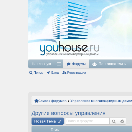
На главную
Форумы
Пользователи
Поиск
Вход
с
Регистрация
ы
лк
и
Список форумов
Управление многоквартирным домо
Другие вопросы управления
Новая
Тема
Темы