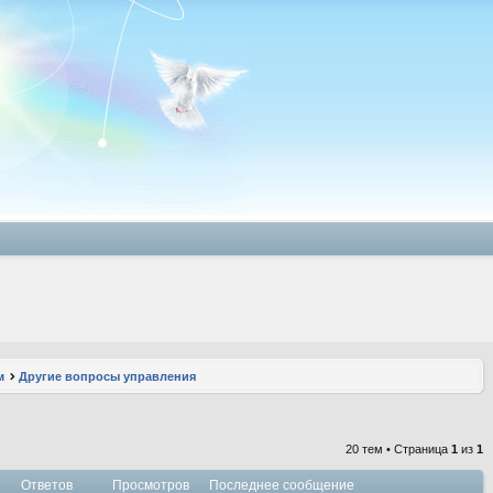
м
Другие вопросы управления
20 тем • Страница
1
из
1
Ответов
Просмотров
Последнее сообщение