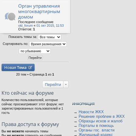
Орган управления
многоквартирным
домом
Последнее сообщение
old_forum
«
01 окт 2015, 11:53
Ответов:
1
Показать темы за:
Сортировать по:
Новая
Тема
20 тем • Страница
1
из
1
Перейти
Кто сейчас на форуме
Количество пользователей, которые
сейчас просматривают этот форум: нет
зарегистрированных пользователей и 1
→
Новости ЖКХ
гость
→
Решение проблем в ЖКХ
→
Образцы исков и жалоб
Права доступа к форуму
→
Порталы в помощь
→
Органы гос. власти
Вы
не можете
начинать темы
→
Жилищный кодекс
Вы
не можете
отвечать на сообщения