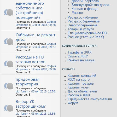
Дороги, парковка
единоличного
Благоустройство двора
собственника
Кровля и фасад
(застройщика)
Разное
помещений?
→
Ресурсоснабжение
→
Ресурсосбережение
Последнее сообщение
София
Игоревна
«
12 янв 2018, 09:28
→
Энергосбережение
Ответов:
1
→
Товары и услуги
→
Специализированное ПО
Субсидии на ремонт
→
Разное (статьи о ЖКХ)
дома
Последнее сообщение
София
Игоревна
«
12 янв 2018, 09:27
Ответов:
6
→
Тарифы в ЖКХ
Расходы на ТО
→
Оплата ЖКУ
→
Ремонт на этаже
газовых котлов
Последнее сообщение
София
Игоревна
«
12 янв 2018, 09:26
Ответов:
1
→
Каталог компаний
придомовая
→
ЖКХ на карте
территория
→
Каталог товаров
→
Каталог услуг
Последнее сообщение
→
Доска объявлений
old_forum
«
03 окт 2015, 16:58
Ответов:
3
→
Работа в ЖКХ
→
Юридическая консультация
Выбор УК
→
Форум
застройщиком?
Последнее сообщение
old_forum
«
03 окт 2015, 16:56
Ответов:
6