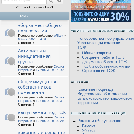
20 тем • Страница
1
из
1
Темы
уборка мест общего
пользования
Последнее сообщение
William
«
→
Непосредственное управление
09 июн 2020, 14:04
→
Управляющая компания
Ответов:
2
→
ТСЖ
Активисты и
Общие вопросы
инициативная
Создание, работа ТСЖ
группа.
Документооборот в ТСЖ
ТСЖ и собственник жилья
Последнее сообщение
София
Игоревна
«
12 янв 2018, 09:32
Страхование ТСЖ
Ответов:
3
общее имущество
собственников
→
Красивые подъезды
помещений
→
Видеоролики об отоплении
Последнее сообщение
София
→
Благоустройство придомовой
Игоревна
«
12 янв 2018, 09:31
территории
Ответов:
4
выкуп земли под ТСЖ
Последнее сообщение
София
→
Ремонт и обслуживание
Игоревна
«
12 янв 2018, 09:29
Ответов:
2
Ремонт
Уборка
Законно ли решение