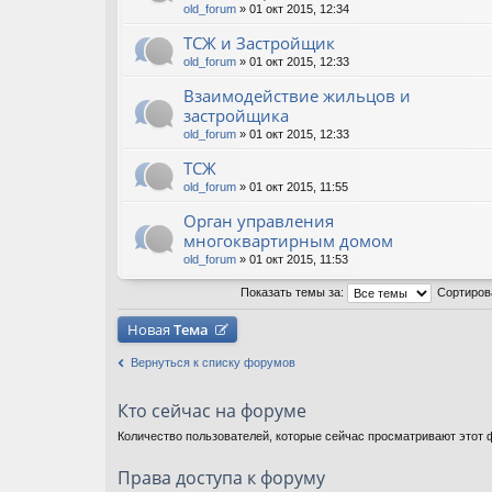
old_forum
» 01 окт 2015, 12:34
ТСЖ и Застройщик
old_forum
» 01 окт 2015, 12:33
Взаимодействие жильцов и
застройщика
old_forum
» 01 окт 2015, 12:33
ТСЖ
old_forum
» 01 окт 2015, 11:55
Орган управления
многоквартирным домом
old_forum
» 01 окт 2015, 11:53
Показать темы за:
Сортиров
Новая
Тема
Вернуться к списку форумов
Кто сейчас на форуме
Количество пользователей, которые сейчас просматривают этот ф
Права доступа к форуму