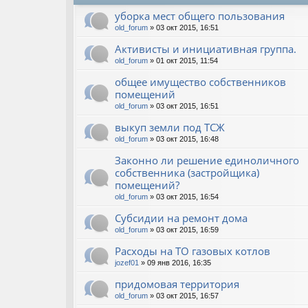
уборка мест общего пользования
old_forum
» 03 окт 2015, 16:51
Активисты и инициативная группа.
old_forum
» 01 окт 2015, 11:54
общее имущество собственников
помещений
old_forum
» 03 окт 2015, 16:51
выкуп земли под ТСЖ
old_forum
» 03 окт 2015, 16:48
Законно ли решение единоличного
собственника (застройщика)
помещений?
old_forum
» 03 окт 2015, 16:54
Субсидии на ремонт дома
old_forum
» 03 окт 2015, 16:59
Расходы на ТО газовых котлов
jozef01
» 09 янв 2016, 16:35
придомовая территория
old_forum
» 03 окт 2015, 16:57