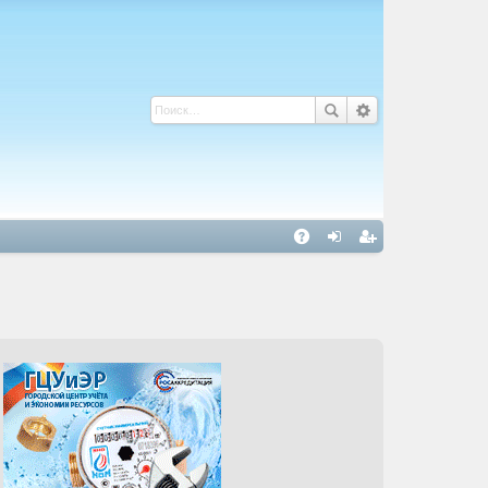
С
A
хо
ег
Q
д
ис
тр
ац
ия