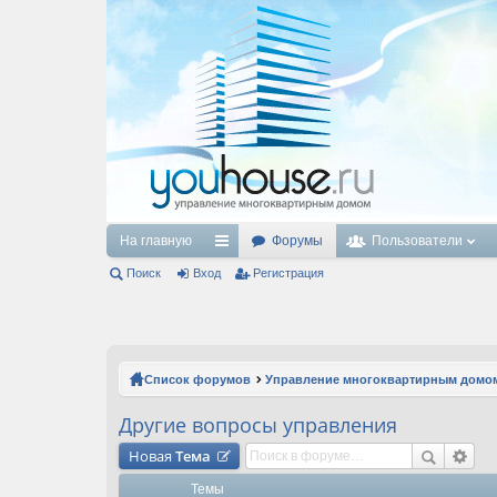
На главную
Форумы
Пользователи
Поиск
Вход
с
Регистрация
ы
лк
и
Список форумов
Управление многоквартирным домо
Другие вопросы управления
Новая
Тема
Темы