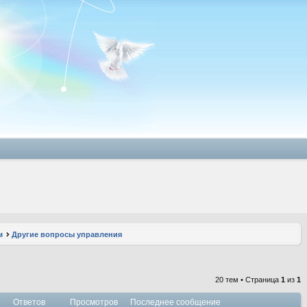
м
Другие вопросы управления
20 тем • Страница
1
из
1
Ответов
Просмотров
Последнее сообщение