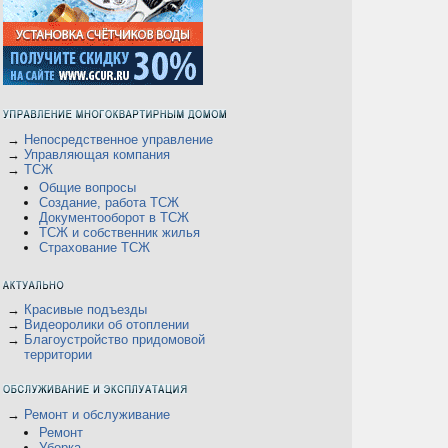
→
Непосредственное управление
→
Управляющая компания
→
ТСЖ
Общие вопросы
Создание, работа ТСЖ
Документооборот в ТСЖ
ТСЖ и собственник жилья
Страхование ТСЖ
→
Красивые подъезды
→
Видеоролики об отоплении
→
Благоустройство придомовой
территории
→
Ремонт и обслуживание
Ремонт
Уборка