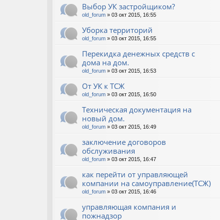
Выбор УК застройщиком?
old_forum
» 03 окт 2015, 16:55
Уборка территорий
old_forum
» 03 окт 2015, 16:55
Перекидка денежных средств с
дома на дом.
old_forum
» 03 окт 2015, 16:53
От УК к ТСЖ
old_forum
» 03 окт 2015, 16:50
Техническая документация на
новый дом.
old_forum
» 03 окт 2015, 16:49
заключение договоров
обслуживания
old_forum
» 03 окт 2015, 16:47
как перейти от управляющей
компании на самоуправление(ТСЖ)
old_forum
» 03 окт 2015, 16:46
управляющая компания и
пожнадзор