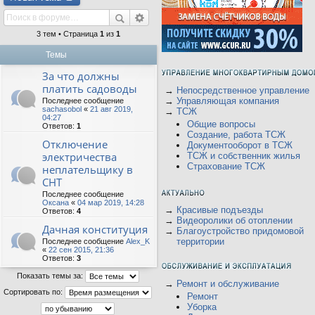
3 тем • Страница
1
из
1
Темы
За что должны
платить садоводы
→
Непосредственное управление
→
Управляющая компания
Последнее сообщение
sachasobol
«
21 авг 2019,
→
ТСЖ
04:27
Общие вопросы
Ответов:
1
Создание, работа ТСЖ
Отключение
Документооборот в ТСЖ
электричества
ТСЖ и собственник жилья
Страхование ТСЖ
неплательщику в
СНТ
Последнее сообщение
Оксана
«
04 мар 2019, 14:28
→
Красивые подъезды
Ответов:
4
→
Видеоролики об отоплении
Дачная конституция
→
Благоустройство придомовой
территории
Последнее сообщение
Alex_K
«
22 сен 2015, 21:36
Ответов:
3
Показать темы за:
→
Ремонт и обслуживание
Сортировать по:
Ремонт
Уборка