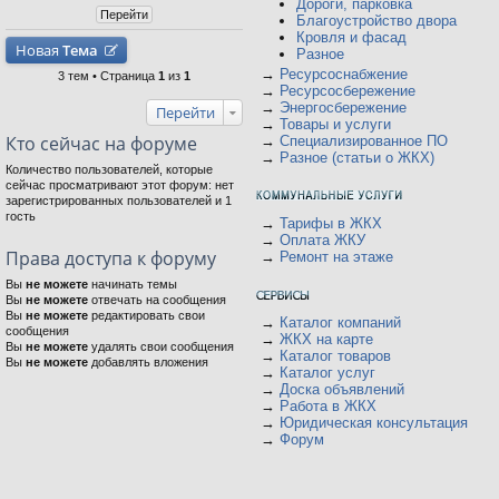
Дороги, парковка
Благоустройство двора
Кровля и фасад
Новая
Тема
Разное
→
Ресурсоснабжение
3 тем • Страница
1
из
1
→
Ресурсосбережение
→
Энергосбережение
Перейти
→
Товары и услуги
Кто сейчас на форуме
→
Специализированное ПО
→
Разное (статьи о ЖКХ)
Количество пользователей, которые
сейчас просматривают этот форум: нет
зарегистрированных пользователей и 1
гость
→
Тарифы в ЖКХ
→
Оплата ЖКУ
Права доступа к форуму
→
Ремонт на этаже
Вы
не можете
начинать темы
Вы
не можете
отвечать на сообщения
Вы
не можете
редактировать свои
→
Каталог компаний
сообщения
→
ЖКХ на карте
Вы
не можете
удалять свои сообщения
→
Каталог товаров
Вы
не можете
добавлять вложения
→
Каталог услуг
→
Доска объявлений
→
Работа в ЖКХ
→
Юридическая консультация
→
Форум