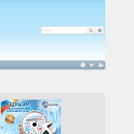
С
A
хо
ег
Q
д
ис
тр
ац
ия