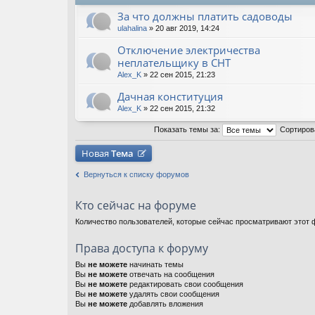
За что должны платить садоводы
ulahalina
» 20 авг 2019, 14:24
Отключение электричества
неплательщику в СНТ
Alex_K
» 22 сен 2015, 21:23
Дачная конституция
Alex_K
» 22 сен 2015, 21:32
Показать темы за:
Сортиров
Новая
Тема
Вернуться к списку форумов
Кто сейчас на форуме
Количество пользователей, которые сейчас просматривают этот ф
Права доступа к форуму
Вы
не можете
начинать темы
Вы
не можете
отвечать на сообщения
Вы
не можете
редактировать свои сообщения
Вы
не можете
удалять свои сообщения
Вы
не можете
добавлять вложения