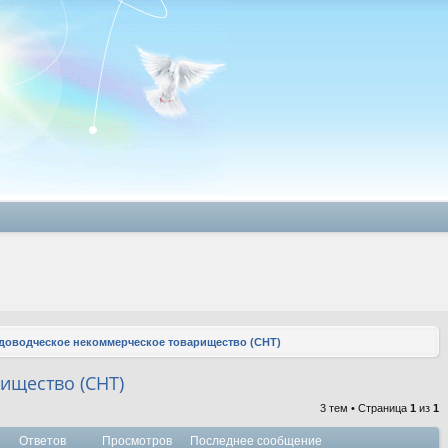
доводческое некоммерческое товарищество (СНТ)
ищество (СНТ)
3 тем • Страница
1
из
1
Ответов
Просмотров
Последнее сообщение