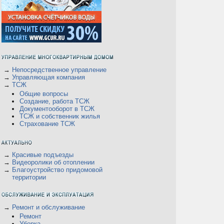
→
Непосредственное управление
→
Управляющая компания
→
ТСЖ
Общие вопросы
Создание, работа ТСЖ
Документооборот в ТСЖ
ТСЖ и собственник жилья
Страхование ТСЖ
→
Красивые подъезды
→
Видеоролики об отоплении
→
Благоустройство придомовой
территории
→
Ремонт и обслуживание
Ремонт
Уборка