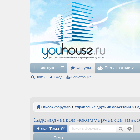
На главную
Форумы
Пользователи
Поиск
Вход
с
Регистрация
ы
лк
и
Список форумов
Управление другими объектами
Са
Садоводческое некоммерческое товар
Новая
Тема
Темы