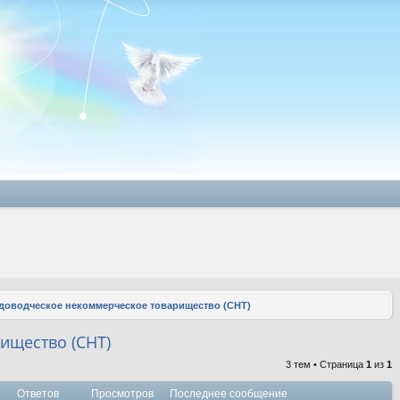
доводческое некоммерческое товарищество (СНТ)
ищество (СНТ)
3 тем • Страница
1
из
1
Ответов
Просмотров
Последнее сообщение