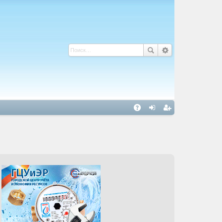
С
A
хо
ег
Q
д
ис
тр
ац
ия