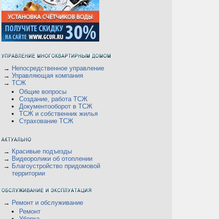
→
Непосредственное управление
→
Управляющая компания
→
ТСЖ
Общие вопросы
Создание, работа ТСЖ
Документооборот в ТСЖ
ТСЖ и собственник жилья
Страхование ТСЖ
→
Красивые подъезды
→
Видеоролики об отоплении
→
Благоустройство придомовой
территории
→
Ремонт и обслуживание
Ремонт
Уборка