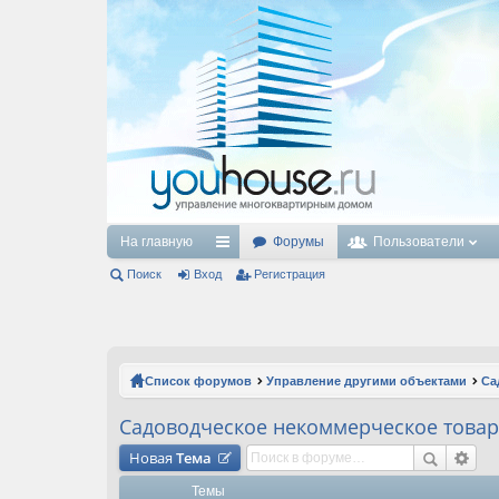
На главную
Форумы
Пользователи
Поиск
Вход
с
Регистрация
ы
лк
и
Список форумов
Управление другими объектами
Са
Садоводческое некоммерческое товар
Новая
Тема
Темы