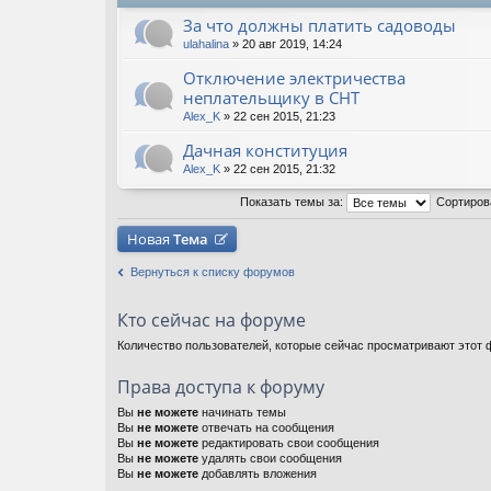
За что должны платить садоводы
ulahalina
» 20 авг 2019, 14:24
Отключение электричества
неплательщику в СНТ
Alex_K
» 22 сен 2015, 21:23
Дачная конституция
Alex_K
» 22 сен 2015, 21:32
Показать темы за:
Сортиров
Новая
Тема
Вернуться к списку форумов
Кто сейчас на форуме
Количество пользователей, которые сейчас просматривают этот ф
Права доступа к форуму
Вы
не можете
начинать темы
Вы
не можете
отвечать на сообщения
Вы
не можете
редактировать свои сообщения
Вы
не можете
удалять свои сообщения
Вы
не можете
добавлять вложения