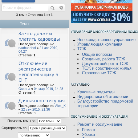
3 тем • Страница
1
из
1
Темы
За что должны
платить садоводы
→
Непосредственное управление
→
Управляющая компания
Последнее сообщение
sachasobol
«
21 авг 2019,
→
ТСЖ
04:27
Общие вопросы
Ответов:
1
Создание, работа ТСЖ
Отключение
Документооборот в ТСЖ
электричества
ТСЖ и собственник жилья
Страхование ТСЖ
неплательщику в
СНТ
Последнее сообщение
Оксана
«
04 мар 2019, 14:28
→
Красивые подъезды
Ответов:
4
→
Видеоролики об отоплении
Дачная конституция
→
Благоустройство придомовой
территории
Последнее сообщение
Alex_K
«
22 сен 2015, 21:36
Ответов:
3
Показать темы за:
→
Ремонт и обслуживание
Сортировать по:
Ремонт
Уборка