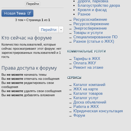
Дороги, парковка
Благоустройство двора
Кровля и фасад
Новая
Тема
Разное
→
Ресурсоснабжение
3 тем • Страница
1
из
1
→
Ресурсосбережение
→
Энергосбережение
Перейти
→
Товары и услуги
Кто сейчас на форуме
→
Специализированное ПО
→
Разное (статьи о ЖКХ)
Количество пользователей, которые
сейчас просматривают этот форум: нет
зарегистрированных пользователей и 1
гость
→
Тарифы в ЖКХ
→
Оплата ЖКУ
Права доступа к форуму
→
Ремонт на этаже
Вы
не можете
начинать темы
Вы
не можете
отвечать на сообщения
Вы
не можете
редактировать свои
→
Каталог компаний
сообщения
→
ЖКХ на карте
Вы
не можете
удалять свои сообщения
→
Каталог товаров
Вы
не можете
добавлять вложения
→
Каталог услуг
→
Доска объявлений
→
Работа в ЖКХ
→
Юридическая консультация
→
Форум